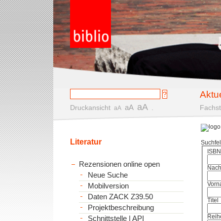
Aktu
aA
aA
Druckansicht
.
Fachst
aA
Literatur
Suchfe
ISBN
Rezensionen online open
Nac
Neue Suche
Vorn
Mobilversion
Daten ZACK Z39.50
Titel
Projektbeschreibung
Reih
Schnittstelle | API