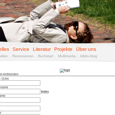
elles
Service
Literatur
Projekte
Über uns
ellen
.
Rezensionen
.
Buchstart
.
Multimedia
.
biblio-blog
ld einblenden
 / EAN
hname
Index
ame
e