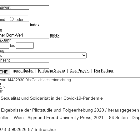
agwort
und
oder
Index
ag
Index
.-Jahr
bis
log
nsent
neue Suche
|
Einfache Suche
|
Das Projekt
|
Die Partner
ort :!4482930-9!s Geschlechterforschung
r
1
>
 Sexualität und Solidarität in der Covid-19-Pandemie
e Ergebnisse der Pilotstudie und Folgeerhebung 2020 / herausgegeben
ller. - Wien : Sigmund Freud University Press, 2021. - 84 Seiten : D
978-3-902626-87-5 Broschur