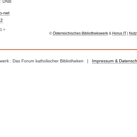
e: DNB
io-net
2
1
>
©
Österreichisches Bibliothekswerk
&
Horus IT
|
Nutz
kswerk : Das Forum katholischer Bibliotheken |
Impressum & Datensch