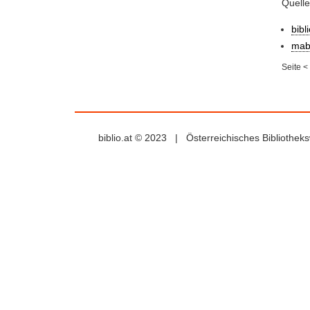
Quell
bibl
mab
Seite
<
biblio.at © 2023 | Österreichisches Bibliothe