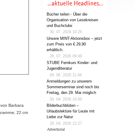
Bücher teilen - Über die
Organisation von Lesekreisen
und Buchclubs
30. 07. 2026 10:25
Unsere MINT-Aktionsbox – jetzt
zum Preis von € 29,90
erhältlich.
28. 07. 2026 09:49
STUBE Fernkurs Kinder- und
Jugendliteratur
09. 06. 2026 11:44
Anmeldungen zu unserem
Sommerseminar sind noch bis
Freitag, den 29. Mai möglich
30. 04. 2026 14:00
 von Barbara
Bilderbuchblüten –
Urlaubslektüre für Leute mit
iagramme; 22 cm
Liebe zur Natur
28. 04. 2026 12:27
Advertorial