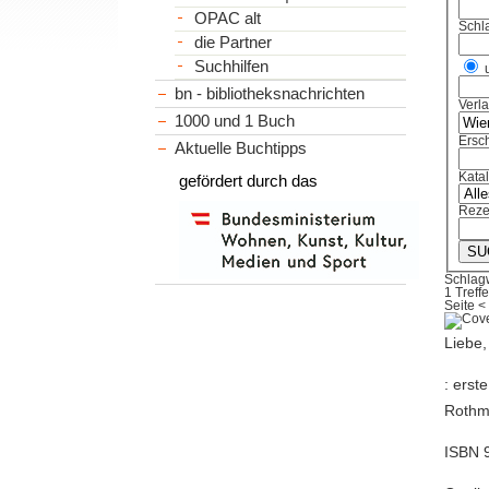
OPAC alt
Schl
die Partner
Suchhilfen
bn - bibliotheksnachrichten
Verl
1000 und 1 Buch
Ersch
Aktuelle Buchtipps
Kata
gefördert durch das
Reze
Schlagw
1 Treffe
Seite
<
Liebe,
: erst
Rothmü
ISBN 