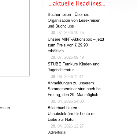
Bücher teilen - Über die
Organisation von Lesekreisen
und Buchclubs
30. 07. 2026 10:25
Unsere MINT-Aktionsbox – jetzt
zum Preis von € 29,90
erhältlich.
28. 07. 2026 09:49
STUBE Fernkurs Kinder- und
Jugendliteratur
09. 06. 2026 11:44
Anmeldungen zu unserem
Sommerseminar sind noch bis
Freitag, den 29. Mai möglich
30. 04. 2026 14:00
ess in
Bilderbuchblüten –
Urlaubslektüre für Leute mit
Liebe zur Natur
28. 04. 2026 12:27
Advertorial