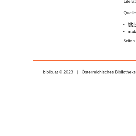
Litera
Quell
bibl
mab
Seite
<
biblio.at © 2023 | Österreichisches Bibliothe