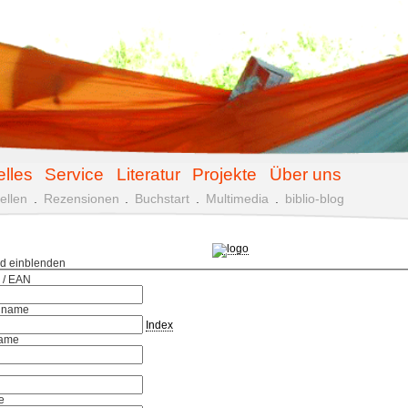
elles
Service
Literatur
Projekte
Über uns
ellen
.
Rezensionen
.
Buchstart
.
Multimedia
.
biblio-blog
ld einblenden
 / EAN
hname
Index
ame
e