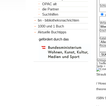
OPAC alt
Schl
die Partner
Suchhilfen
bn - bibliotheksnachrichten
Verl
1000 und 1 Buch
Ersch
Aktuelle Buchtipps
Kata
gefördert durch das
Reze
Schlag
1 Treffe
Seite
<
Straub
/ Howa
theore
ISBN 9