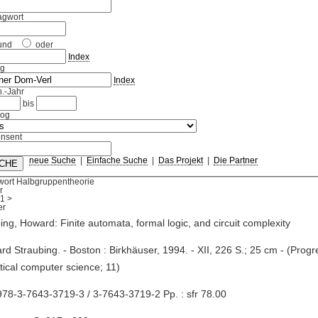
agwort
und
oder
Index
ag
Index
.-Jahr
bis
log
nsent
neue Suche
|
Einfache Suche
|
Das Projekt
|
Die Partner
wort Halbgruppentheorie
r
1
>
ing, Howard: Finite automata, formal logic, and circuit complexity
rd Straubing. - Boston : Birkhäuser, 1994. - XII, 226 S.; 25 cm - (Progr
tical computer science; 11)
78-3-7643-3719-3 / 3-7643-3719-2 Pp. : sfr 78.00