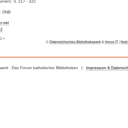
turverz. S. 217 - 222
e: DNB
io-net
2
1
>
©
Österreichisches Bibliothekswerk
&
Horus IT
|
Nutz
kswerk : Das Forum katholischer Bibliotheken |
Impressum & Datensch