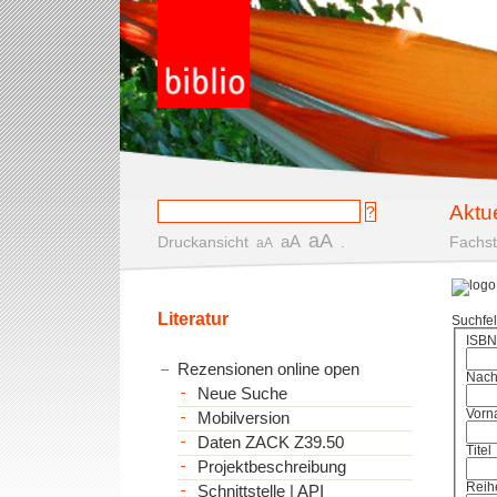
Aktu
aA
aA
Druckansicht
.
Fachst
aA
Literatur
Suchfe
ISBN
Rezensionen online open
Nac
Neue Suche
Vorn
Mobilversion
Daten ZACK Z39.50
Titel
Projektbeschreibung
Reih
Schnittstelle | API