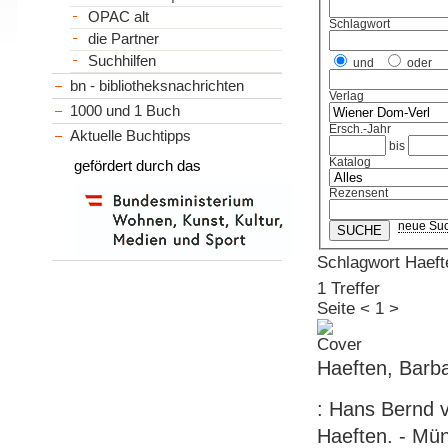
OPAC alt
Schlagwort
die Partner
Suchhilfen
und
oder
bn - bibliotheksnachrichten
Verlag
1000 und 1 Buch
Ersch.-Jahr
Aktuelle Buchtipps
bis
Katalog
gefördert durch das
Rezensent
neue Su
Schlagwort Haefte
1 Treffer
Seite
<
1
>
Haeften, Barbar
: Hans Bernd v
Haeften. - Münc