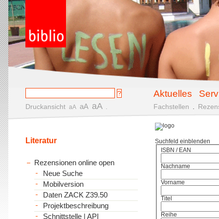
Aktuelles
Serv
aA
aA
Druckansicht
.
Fachstellen
.
Rezen
aA
Literatur
Suchfeld einblenden
ISBN / EAN
Rezensionen online open
Nachname
Neue Suche
Vorname
Mobilversion
Daten ZACK Z39.50
Titel
Projektbeschreibung
Reihe
Schnittstelle | API