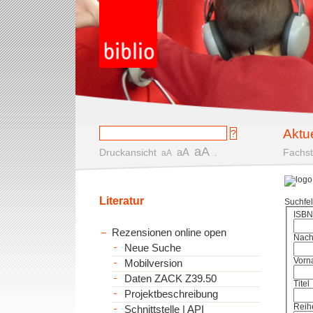
Aktu
aA
aA
Druckansicht
.
Fachst
aA
Literatur
Suchfe
ISBN
Rezensionen online open
Nac
Neue Suche
Vorn
Mobilversion
Daten ZACK Z39.50
Titel
Projektbeschreibung
Reih
Schnittstelle | API