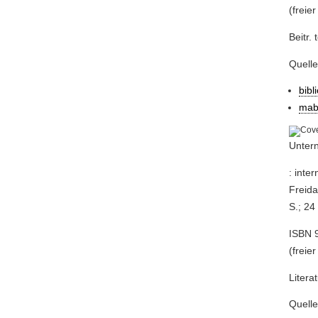
(freier
Beitr. 
Quell
bibl
mab
Unter
: inte
Freida
S.; 24
ISBN 9
(freier
Litera
Quell