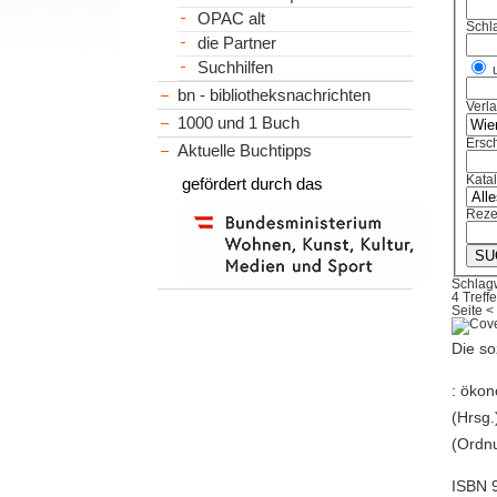
OPAC alt
Schl
die Partner
Suchhilfen
bn - bibliotheksnachrichten
Verl
1000 und 1 Buch
Ersch
Aktuelle Buchtipps
Kata
gefördert durch das
Reze
Schlagw
4 Treffe
Seite
<
Die so
: ökon
(Hrsg.
(Ordnu
ISBN 9