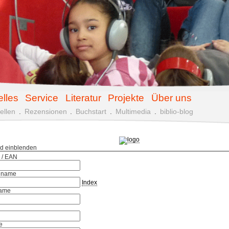
elles
Service
Literatur
Projekte
Über uns
ellen
.
Rezensionen
.
Buchstart
.
Multimedia
.
biblio-blog
ld einblenden
 / EAN
hname
Index
ame
e