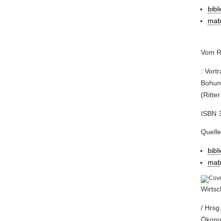
bibl
mab
Vom R
: Vort
Bohuno
(Ritte
ISBN 
Quell
bibl
mab
Wirtsc
/ Hrsg
Ökono