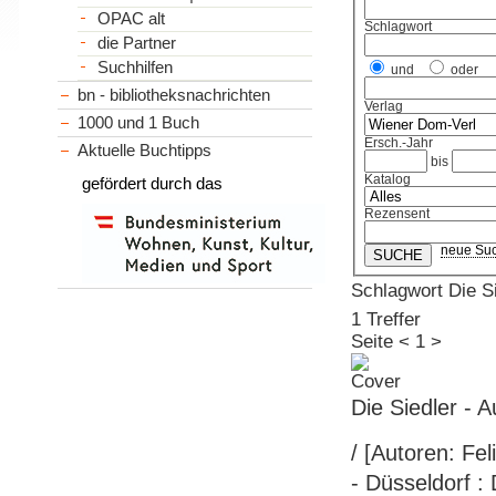
OPAC alt
Schlagwort
die Partner
Suchhilfen
und
oder
bn - bibliotheksnachrichten
Verlag
1000 und 1 Buch
Ersch.-Jahr
Aktuelle Buchtipps
bis
Katalog
gefördert durch das
Rezensent
neue Su
Schlagwort Die S
1 Treffer
Seite
<
1
>
Die Siedler - A
/ [Autoren: Fe
- Düsseldorf : 