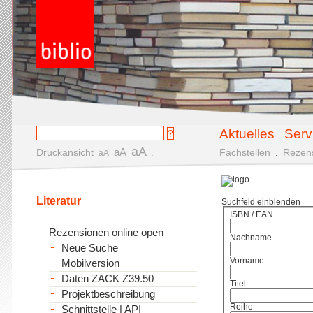
Aktuelles
Serv
aA
aA
Druckansicht
.
Fachstellen
.
Rezen
aA
Literatur
Suchfeld einblenden
ISBN / EAN
Rezensionen online open
Nachname
Neue Suche
Vorname
Mobilversion
Daten ZACK Z39.50
Titel
Projektbeschreibung
Reihe
Schnittstelle | API