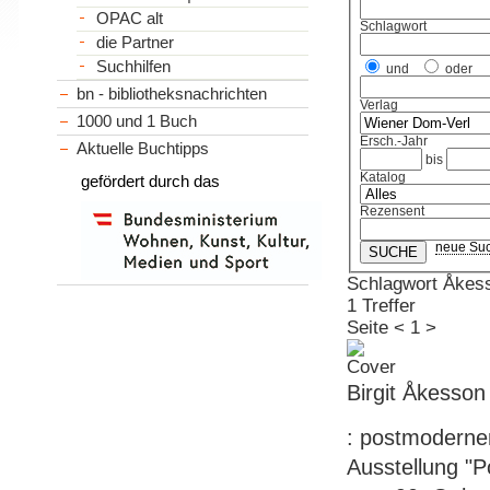
OPAC alt
Schlagwort
die Partner
Suchhilfen
und
oder
bn - bibliotheksnachrichten
Verlag
1000 und 1 Buch
Ersch.-Jahr
Aktuelle Buchtipps
bis
Katalog
gefördert durch das
Rezensent
neue Su
Schlagwort Åkess
1 Treffer
Seite
<
1
>
Birgit Åkesson
: postmoderner
Ausstellung "