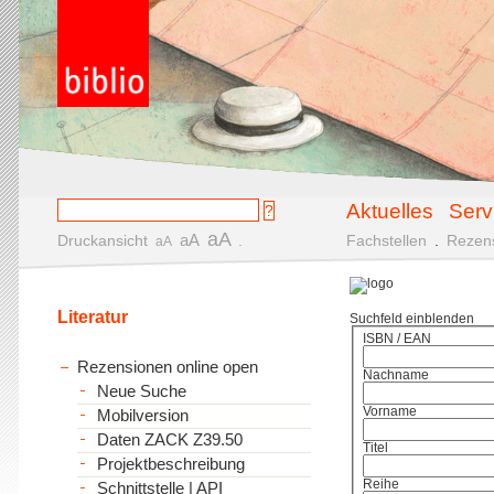
Aktuelles
Serv
aA
aA
Druckansicht
.
Fachstellen
.
Rezen
aA
Literatur
Suchfeld einblenden
ISBN / EAN
Rezensionen online open
Nachname
Neue Suche
Vorname
Mobilversion
Daten ZACK Z39.50
Titel
Projektbeschreibung
Reihe
Schnittstelle | API