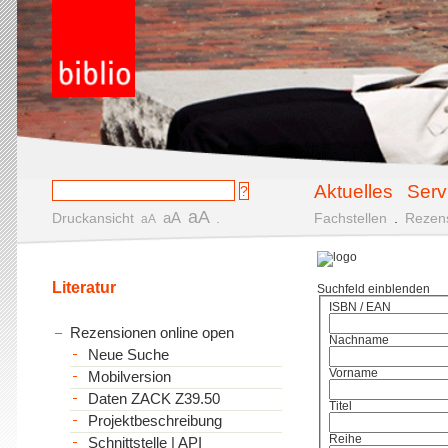
Aktuelles
Serv
aA
aA
Druckansicht
.
Fachstellen
.
Rezen
aA
Literatur
Suchfeld einblenden
ISBN / EAN
Rezensionen online open
Nachname
Neue Suche
Vorname
Mobilversion
Daten ZACK Z39.50
Titel
Projektbeschreibung
Reihe
Schnittstelle | API