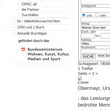
OPAC alt
Schlagwort
die Partner
Suchhilfen
und
oder
bn - bibliotheksnachrichten
Verlag
1000 und 1 Buch
Ersch.-Jahr
Aktuelle Buchtipps
bis
Katalog
gefördert durch das
Rezensent
neue Su
Schlagwort :!404
1 Treffer
Seite
<
1
>
Obermayr, Ursu
: das Leistung
bedrohte Mens