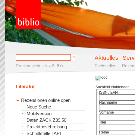
Aktuelles
Serv
aA
aA
Druckansicht
.
Fachstellen
.
Rezen
aA
Literatur
Suchfeld einblenden
ISBN / EAN
Rezensionen online open
Nachname
Neue Suche
Vorname
Mobilversion
Daten ZACK Z39.50
Titel
Projektbeschreibung
Reihe
Schnittstelle | API