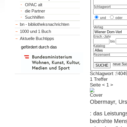
OPAC alt
Schlagwort
die Partner
Suchhilfen
und
oder
bn - bibliotheksnachrichten
Verlag
1000 und 1 Buch
Ersch.-Jahr
Aktuelle Buchtipps
bis
Katalog
gefördert durch das
Rezensent
neue Su
Schlagwort :!4049
1 Treffer
Seite
<
1
>
Obermayr, Ursu
: das Leistung
bedrohte Mens