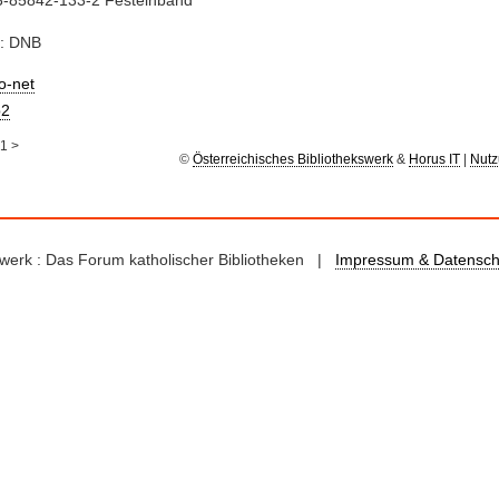
e: DNB
io-net
2
1
>
©
Österreichisches Bibliothekswerk
&
Horus IT
|
Nutz
kswerk : Das Forum katholischer Bibliotheken |
Impressum & Datensch