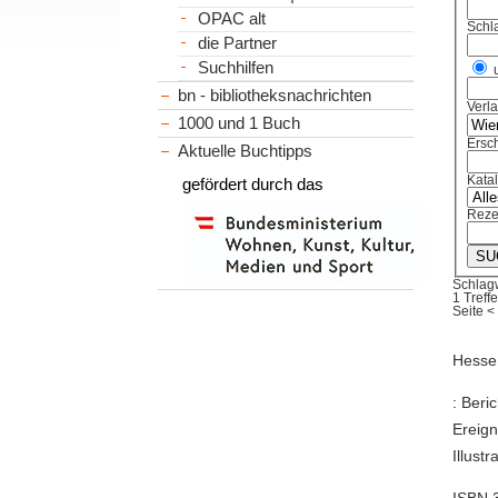
OPAC alt
Schl
die Partner
Suchhilfen
bn - bibliotheksnachrichten
Verl
1000 und 1 Buch
Ersch
Aktuelle Buchtipps
Kata
gefördert durch das
Reze
Schlagw
1 Treffe
Seite
<
Hesse,
: Beri
Ereign
Illust
ISBN 