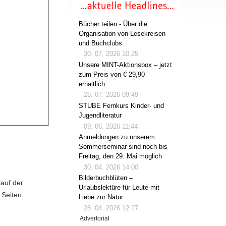
Bücher teilen - Über die
Organisation von Lesekreisen
und Buchclubs
30. 07. 2026 10:25
Unsere MINT-Aktionsbox – jetzt
zum Preis von € 29,90
erhältlich.
28. 07. 2026 09:49
STUBE Fernkurs Kinder- und
Jugendliteratur
09. 06. 2026 11:44
Anmeldungen zu unserem
Sommerseminar sind noch bis
Freitag, den 29. Mai möglich
30. 04. 2026 14:00
Bilderbuchblüten –
auf der
Urlaubslektüre für Leute mit
 Seiten :
Liebe zur Natur
28. 04. 2026 12:27
Advertorial