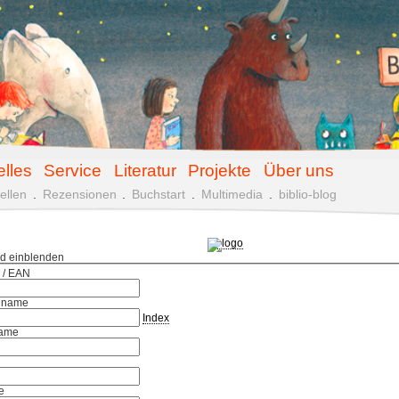
elles
Service
Literatur
Projekte
Über uns
ellen
.
Rezensionen
.
Buchstart
.
Multimedia
.
biblio-blog
ld einblenden
 / EAN
hname
Index
ame
e