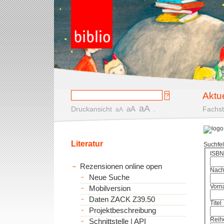
Aktu
aA
aA
Druckansicht
.
Fachst
aA
Literatur
Suchfe
ISBN
Rezensionen online open
Nac
Neue Suche
Vorn
Mobilversion
Daten ZACK Z39.50
Titel
Projektbeschreibung
Reih
Schnittstelle | API