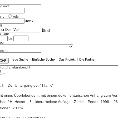
agwort
und
oder
Index
ag
Index
.-Jahr
bis
log
nsent
neue Suche
|
Einfache Suche
|
Das Projekt
|
Die Partner
ort :f Erlebnisbericht
r
1
>
 H.: Der Untergang der "Titanic"
cht eines Überlebenden : mit einem dokumentarischen Anhang zum Verl
isse / H. Hesse. - 3., überarbeitete Auflage - Zürich : Pendo, 1998. - 96
rationen; 20 cm
3-85842-133-2 Festeinband