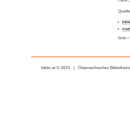
Quell
bibl
mab
Seite
<
biblio.at © 2023 | Österreichisches Bibliothe