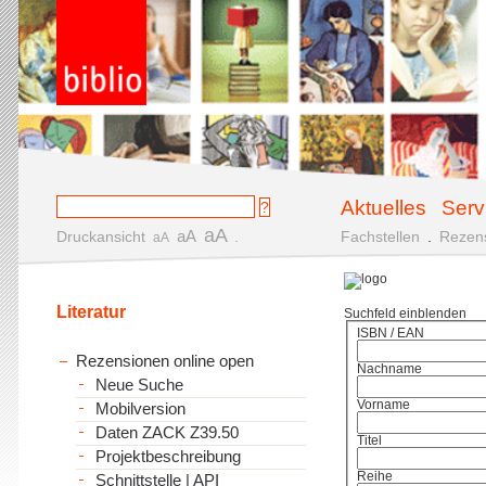
Aktuelles
Serv
aA
aA
Druckansicht
.
Fachstellen
.
Rezen
aA
Literatur
Suchfeld einblenden
ISBN / EAN
Rezensionen online open
Nachname
Neue Suche
Vorname
Mobilversion
Daten ZACK Z39.50
Titel
Projektbeschreibung
Reihe
Schnittstelle | API