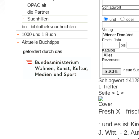
OPAC alt
Schlagwort
die Partner
Suchhilfen
und
oder
bn - bibliotheksnachrichten
Verlag
1000 und 1 Buch
Ersch.-Jahr
Aktuelle Buchtipps
bis
Katalog
gefördert durch das
Rezensent
neue Su
Schlagwort :!412
1 Treffer
Seite
<
1
>
Fresh X - frisc
: und es ist K
J. Witt. - 2. A