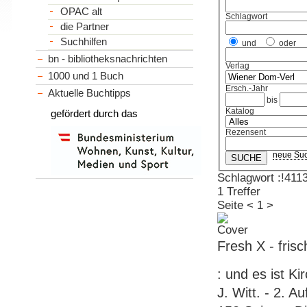
OPAC alt
Schlagwort
die Partner
Suchhilfen
und
oder
bn - bibliotheksnachrichten
Verlag
1000 und 1 Buch
Ersch.-Jahr
Aktuelle Buchtipps
bis
Katalog
gefördert durch das
Rezensent
neue Su
Schlagwort :!41
1 Treffer
Seite
<
1
>
Fresh X - frisc
: und es ist K
J. Witt. - 2. A