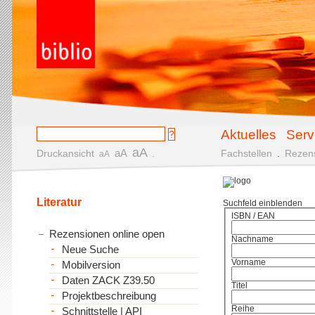
Aktuelles
Serv
aA
aA
Druckansicht
.
Fachstellen
.
Rezen
aA
Literatur
Suchfeld einblenden
ISBN / EAN
Rezensionen online open
Nachname
Neue Suche
Vorname
Mobilversion
Daten ZACK Z39.50
Titel
Projektbeschreibung
Reihe
Schnittstelle | API