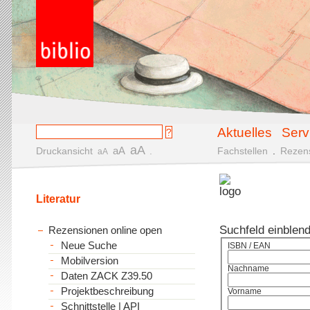
Aktuelles
Serv
aA
aA
Druckansicht
.
Fachstellen
.
Rezen
aA
Literatur
Suchfeld einblen
Rezensionen online open
Neue Suche
ISBN / EAN
Mobilversion
Nachname
Daten ZACK Z39.50
Projektbeschreibung
Vorname
Schnittstelle | API