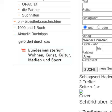
Titel
OPAC alt
die Partner
Reihe
Suchhilfen
Schlagwort
bn - bibliotheksnachrichten
1000 und 1 Buch
und
oder
Aktuelle Buchtipps
Verlag
gefördert durch das
Ersch.-Jahr
bis
Katalog
Rezensent
neue Su
Schlagwort Hader
2 Treffer
Seite
<
1
>
Schörkhuber, 