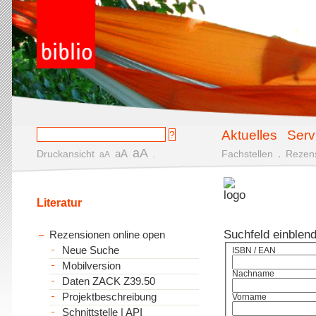
Aktuelles
Serv
aA
aA
Druckansicht
.
Fachstellen
.
Rezen
aA
Literatur
Suchfeld einblen
Rezensionen online open
Neue Suche
ISBN / EAN
Mobilversion
Nachname
Daten ZACK Z39.50
Projektbeschreibung
Vorname
Schnittstelle | API