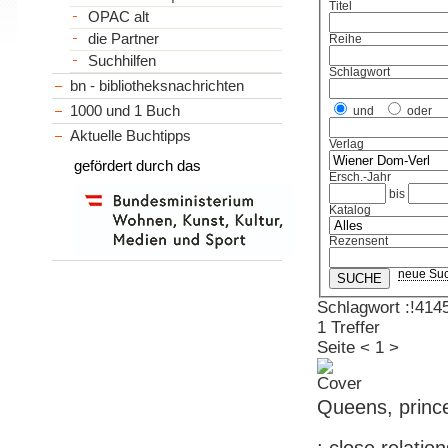
Titel
OPAC alt
die Partner
Reihe
Suchhilfen
Schlagwort
bn - bibliotheksnachrichten
1000 und 1 Buch
und
oder
Aktuelle Buchtipps
Verlag
gefördert durch das
Ersch.-Jahr
bis
Katalog
Rezensent
neue Su
Schlagwort :!414
1 Treffer
Seite
<
1
>
Queens, princ