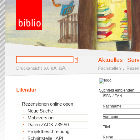
Aktuelles
Serv
aA
aA
Druckansicht
.
Fachstellen
.
Rezen
aA
Literatur
Suchfeld einblenden
ISBN / EAN
Rezensionen online open
Nachname
Neue Suche
Vorname
Mobilversion
Daten ZACK Z39.50
Titel
Projektbeschreibung
Reihe
Schnittstelle | API