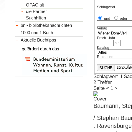
OPAC alt
Schlagwort
die Partner
Suchhilfen
und
oder
bn - bibliotheksnachrichten
Verlag
1000 und 1 Buch
Ersch.-Jahr
Aktuelle Buchtipps
bis
Katalog
gefördert durch das
Rezensent
neue Su
Schlagwort :f Sa
2 Treffer
Seite
<
1
>
Baumann, Step
/ Stephan Bau
: Ravensburger,