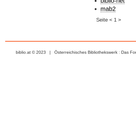
biblio-net
mab2
Seite
<
1
>
biblio.at © 2023 | Österreichisches Bibliothekswerk : Das F