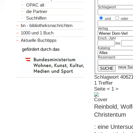
OPAC alt
Schlagwort
die Partner
Suchhilfen
und
oder
bn - bibliotheksnachrichten
Verlag
1000 und 1 Buch
Ersch.-Jahr
Aktuelle Buchtipps
bis
Katalog
gefördert durch das
Rezensent
neue Su
Schlagwort 4062
1 Treffer
Seite
<
1
>
Reinbold, Wol
Christentum
: eine Untersu