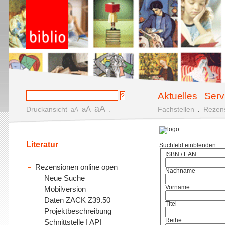
Aktuelles
Serv
aA
aA
Druckansicht
.
Fachstellen
.
Rezen
aA
Literatur
Suchfeld einblenden
ISBN / EAN
Rezensionen online open
Nachname
Neue Suche
Vorname
Mobilversion
Daten ZACK Z39.50
Titel
Projektbeschreibung
Reihe
Schnittstelle | API