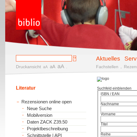
Aktuelles
Serv
aA
aA
Druckansicht
.
Fachstellen
.
Rezen
aA
Literatur
Suchfeld einblenden
ISBN / EAN
Rezensionen online open
Nachname
Neue Suche
Vorname
Mobilversion
Daten ZACK Z39.50
Titel
Projektbeschreibung
Reihe
Schnittstelle | API