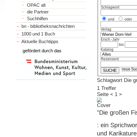
OPAC alt
Schlagwort
die Partner
Suchhilfen
und
oder
bn - bibliotheksnachrichten
Verlag
1000 und 1 Buch
Ersch.-Jahr
Aktuelle Buchtipps
bis
Katalog
gefördert durch das
Rezensent
neue Su
Schlagwort Die 
1 Treffer
Seite
<
1
>
"Die großen Fi
: ein Sprichwo
und Karikature