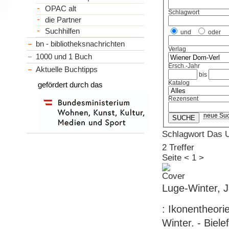
OPAC alt
Schlagwort
die Partner
Suchhilfen
und
oder
bn - bibliotheksnachrichten
Verlag
1000 und 1 Buch
Ersch.-Jahr
Aktuelle Buchtipps
bis
Katalog
gefördert durch das
Rezensent
neue Su
Schlagwort Das 
2 Treffer
Seite
<
1
>
Luge-Winter, J
: Ikonentheori
Winter. - Biele