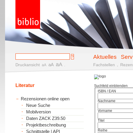
Aktuelles
Serv
aA
aA
Druckansicht
.
Fachstellen
.
Rezen
aA
Literatur
Suchfeld einblenden
ISBN / EAN
Rezensionen online open
Nachname
Neue Suche
Vorname
Mobilversion
Daten ZACK Z39.50
Titel
Projektbeschreibung
Reihe
Schnittstelle | API