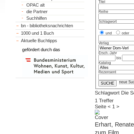
Titel
OPAC alt
die Partner
Reihe
Suchhilfen
Schlagwort
bn - bibliotheksnachrichten
1000 und 1 Buch
und
oder
Aktuelle Buchtipps
Verlag
gefördert durch das
Ersch.-Jahr
bis
Katalog
Rezensent
neue Su
Schlagwort Die 
1 Treffer
Seite
<
1
>
Erhart, Renate
zum Film