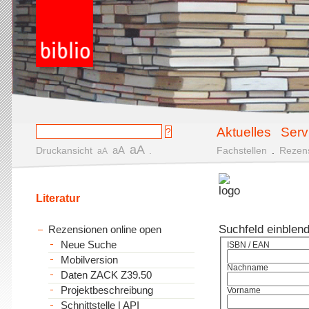
Aktuelles
Serv
aA
aA
Druckansicht
.
Fachstellen
.
Rezen
aA
Literatur
Suchfeld einblen
Rezensionen online open
Neue Suche
ISBN / EAN
Mobilversion
Nachname
Daten ZACK Z39.50
Projektbeschreibung
Vorname
Schnittstelle | API