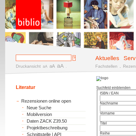
Aktuelles
Serv
aA
aA
Druckansicht
.
Fachstellen
.
Rezen
aA
Literatur
Suchfeld einblenden
ISBN / EAN
Rezensionen online open
Nachname
Neue Suche
Vorname
Mobilversion
Daten ZACK Z39.50
Titel
Projektbeschreibung
Reihe
Schnittstelle | API