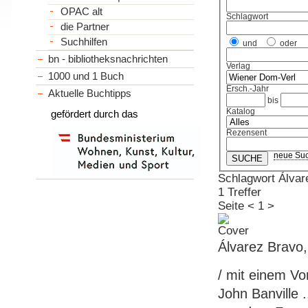
OPAC alt
Schlagwort
die Partner
Suchhilfen
und
oder
bn - bibliotheksnachrichten
Verlag
1000 und 1 Buch
Ersch.-Jahr
Aktuelle Buchtipps
bis
Katalog
gefördert durch das
Rezensent
neue Su
Schlagwort Álvar
1 Treffer
Seite
<
1
>
Álvarez Bravo
/ mit einem Vo
John Banville 