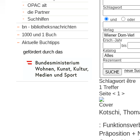
OPAC alt
Schlagwort
die Partner
Suchhilfen
und
oder
bn - bibliotheksnachrichten
Verlag
1000 und 1 Buch
Ersch.-Jahr
Aktuelle Buchtipps
bis
Katalog
gefördert durch das
Rezensent
neue Su
Schlagwort être
1 Treffer
Seite
<
1
>
Kotschi, Thom
: Funktionsve
Präposition + 