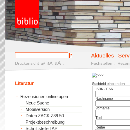
Aktuelles
Serv
aA
aA
Druckansicht
.
Fachstellen
.
Rezen
aA
Literatur
Suchfeld einblenden
ISBN / EAN
Rezensionen online open
Nachname
Neue Suche
Vorname
Mobilversion
Daten ZACK Z39.50
Titel
Projektbeschreibung
Reihe
Schnittstelle | API