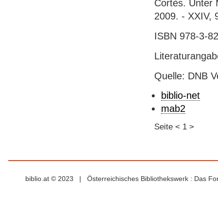
Cortès. Unter M
2009. - XXIV, 
ISBN 978-3-823
Literaturanga
Quelle: DNB V
biblio-net
mab2
Seite
<
1
>
biblio.at © 2023 | Österreichisches Bibliothekswerk : Das F