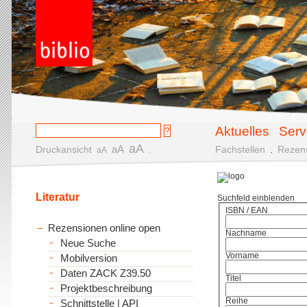
Aktuelles
Serv
aA
aA
Druckansicht
.
Fachstellen
.
Rezen
aA
Literatur
Suchfeld einblenden
ISBN / EAN
Rezensionen online open
Nachname
Neue Suche
Vorname
Mobilversion
Daten ZACK Z39.50
Titel
Projektbeschreibung
Reihe
Schnittstelle | API