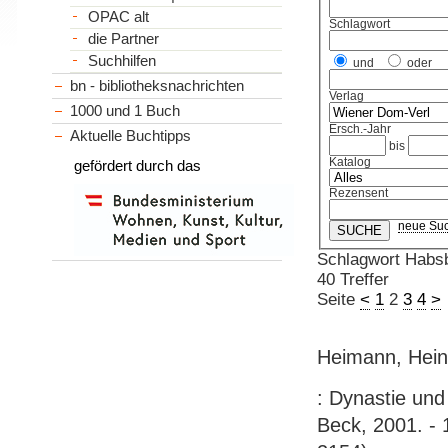
OPAC alt
Schlagwort
die Partner
Suchhilfen
und
oder
bn - bibliotheksnachrichten
Verlag
1000 und 1 Buch
Ersch.-Jahr
Aktuelle Buchtipps
bis
Katalog
gefördert durch das
Rezensent
neue Su
Schlagwort Habs
40 Treffer
Seite
<
1
2
3
4
>
Heimann, Hein
: Dynastie und
Beck, 2001. - 1