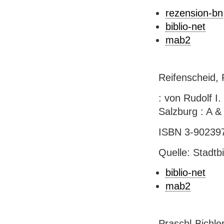
rezension-bn
biblio-net
mab2
Reifenscheid, 
: von Rudolf I.
Salzburg : A & M
ISBN 3-902397
Quelle: Stadtb
biblio-net
mab2
Praschl-Bichle