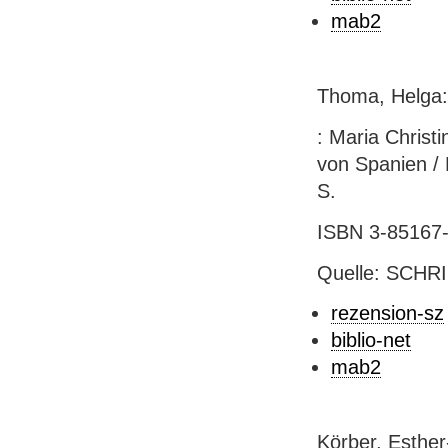
mab2
Thoma, Helga:
: Maria Christ
von Spanien / 
S.
ISBN 3-85167-1
Quelle: SCHRI
rezension-sz
biblio-net
mab2
Körber, Esthe