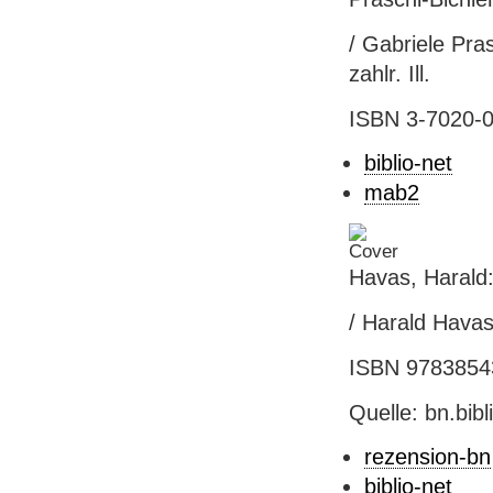
/ Gabriele Pras
zahlr. Ill.
ISBN 3-7020-
biblio-net
mab2
Havas, Harald
/ Harald Havas.
ISBN 97838543
Quelle: bn.bib
rezension-bn
biblio-net