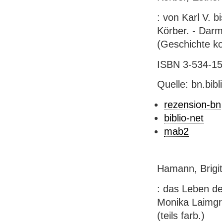
: von Karl V. 
Körber. - Darm
(Geschichte k
ISBN 3-534-151
Quelle: bn.bib
rezension-bn
biblio-net
mab2
Hamann, Brigit
: das Leben de
Monika Laimgrub
(teils farb.)