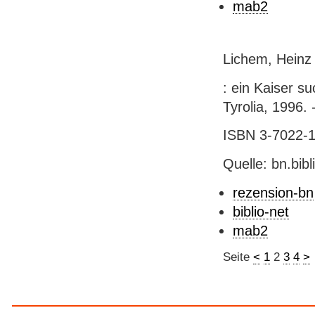
mab2
Lichem, Heinz 
: ein Kaiser s
Tyrolia, 1996. -
ISBN 3-7022-1
Quelle: bn.bib
rezension-bn
biblio-net
mab2
Seite
<
1
2
3
4
>