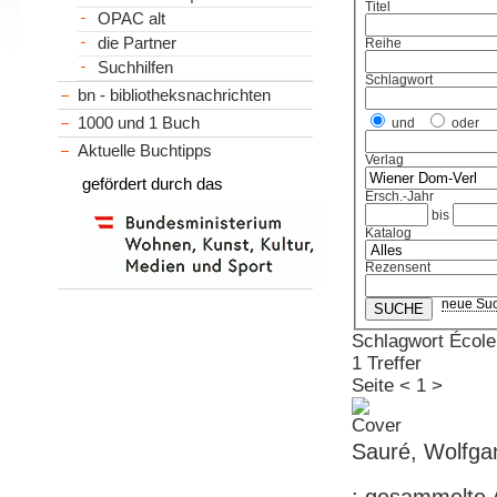
Titel
OPAC alt
die Partner
Reihe
Suchhilfen
Schlagwort
bn - bibliotheksnachrichten
1000 und 1 Buch
und
oder
Aktuelle Buchtipps
Verlag
gefördert durch das
Ersch.-Jahr
bis
Katalog
Rezensent
neue Su
Schlagwort École
1 Treffer
Seite
<
1
>
Sauré, Wolfgan