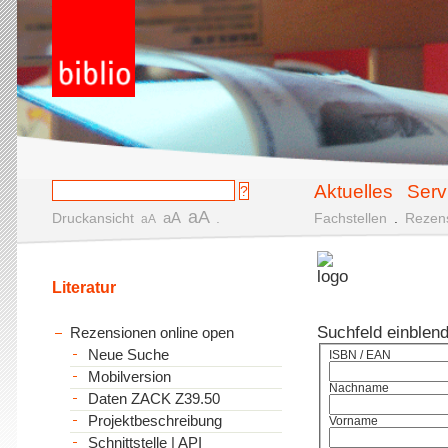
Aktuelles
Serv
aA
aA
Druckansicht
.
Fachstellen
.
Rezen
aA
Literatur
Suchfeld einblen
Rezensionen online open
Neue Suche
ISBN / EAN
Mobilversion
Nachname
Daten ZACK Z39.50
Projektbeschreibung
Vorname
Schnittstelle | API