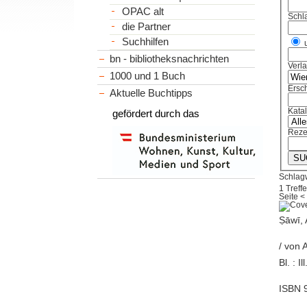
OPAC alt
Schl
die Partner
Suchhilfen
bn - bibliotheksnachrichten
Verl
1000 und 1 Buch
Ersch
Aktuelle Buchtipps
Kata
gefördert durch das
Reze
Schlagwo
1 Treffe
Seite
<
Ṣāwī, 
/ von 
Bl. : 
ISBN 9