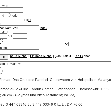
agwort
und
oder
Index
ag
Index
.-Jahr
bis
log
nsent
neue Suche
|
Einfache Suche
|
Das Projekt
|
Die Partner
rt el- Matariya
r
1
>
Aḥmad: Das Grab des Panehsi, Gottesvaters von Heliopolis in Matariy
Ahmad el-Sawi und Farouk Gomaa. - Wiesbaden : Harrassowitz, 1993. -
Ill.; 30 cm - (Ägypten und Altes Testament; Bd. 23)
78-3-447-03346-6 / 3-447-03346-0 kart. : DM 76.00