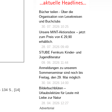
Bücher teilen - Über die
Organisation von Lesekreisen
und Buchclubs
30. 07. 2026 10:25
Unsere MINT-Aktionsbox – jetzt
zum Preis von € 29,90
erhältlich.
28. 07. 2026 09:49
STUBE Fernkurs Kinder- und
Jugendliteratur
09. 06. 2026 11:44
Anmeldungen zu unserem
Sommerseminar sind noch bis
Freitag, den 29. Mai möglich
a
30. 04. 2026 14:00
Bilderbuchblüten –
 134 S., [14]
Urlaubslektüre für Leute mit
Liebe zur Natur
28. 04. 2026 12:27
Advertorial