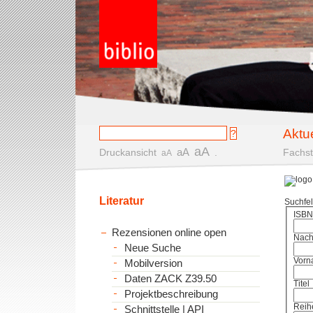
Aktu
aA
aA
Druckansicht
.
Fachst
aA
Literatur
Suchfe
ISBN
Rezensionen online open
Nac
Neue Suche
Vorn
Mobilversion
Daten ZACK Z39.50
Titel
Projektbeschreibung
Reih
Schnittstelle | API