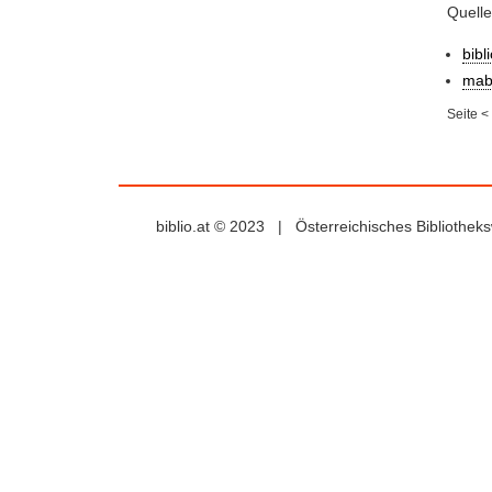
Quell
bibl
mab
Seite
<
biblio.at © 2023 | Österreichisches Bibliothe