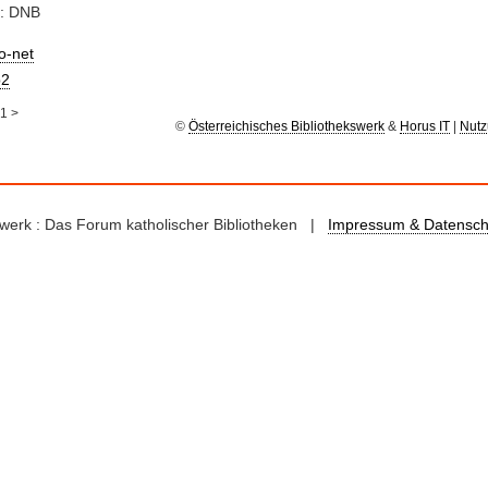
e: DNB
io-net
2
1
>
©
Österreichisches Bibliothekswerk
&
Horus IT
|
Nutz
kswerk : Das Forum katholischer Bibliotheken |
Impressum & Datensch