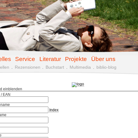
elles
Service
Literatur
Projekte
Über uns
ellen
.
Rezensionen
.
Buchstart
.
Multimedia
.
biblio-blog
ld einblenden
 / EAN
hname
Index
ame
e