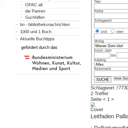
Titel
OPAC alt
die Partner
Reihe
Suchhilfen
Schlagwort
bn - bibliotheksnachrichten
1000 und 1 Buch
und
oder
Aktuelle Buchtipps
Verlag
gefördert durch das
Ersch.-Jahr
bis
Katalog
Rezensent
neue Su
Schlagwort :!7730
2 Treffer
Seite
<
1
>
Leitfaden Palli