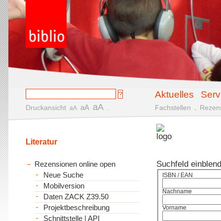
Aktuelles
Serv
aA
aA
Druckansicht
.
Fachstellen
.
Rezen
aA
Literatur
Suchfeld einblen
Rezensionen online open
Neue Suche
ISBN / EAN
Mobilversion
Nachname
Daten ZACK Z39.50
Projektbeschreibung
Vorname
Schnittstelle | API