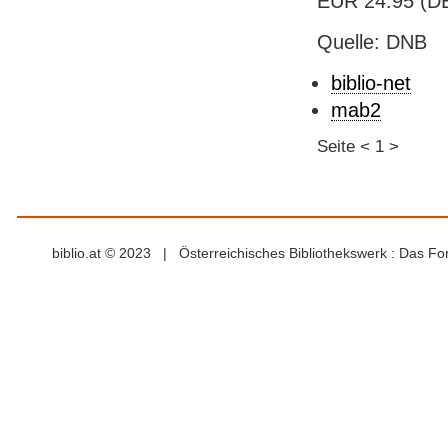
EUR 24.95 (DE)
Quelle: DNB
biblio-net
mab2
Seite
<
1
>
biblio.at © 2023 | Österreichisches Bibliothekswerk : Das F