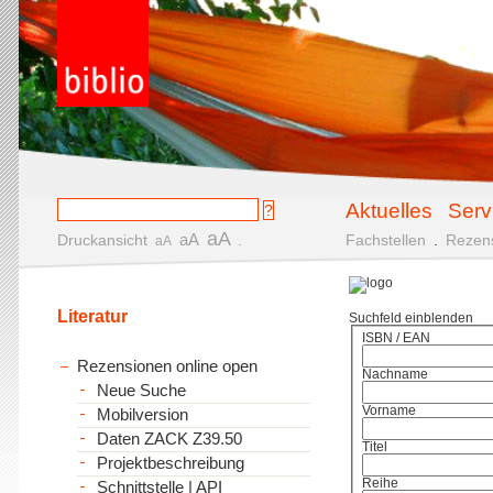
Aktuelles
Serv
aA
aA
Druckansicht
.
Fachstellen
.
Rezen
aA
Literatur
Suchfeld einblenden
ISBN / EAN
Rezensionen online open
Nachname
Neue Suche
Vorname
Mobilversion
Daten ZACK Z39.50
Titel
Projektbeschreibung
Reihe
Schnittstelle | API