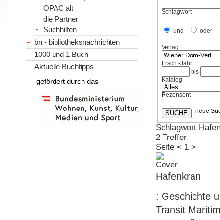
OPAC alt
Schlagwort
die Partner
Suchhilfen
und
oder
bn - bibliotheksnachrichten
Verlag
1000 und 1 Buch
Ersch.-Jahr
Aktuelle Buchtipps
bis
Katalog
gefördert durch das
Rezensent
neue Su
Schlagwort Hafe
2 Treffer
Seite
<
1
>
Hafenkran
: Geschichte u
Transit Mariti