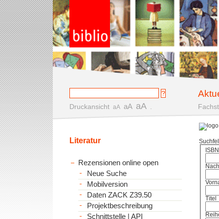
Aktu
aA
aA
Druckansicht
.
Fachst
aA
Literatur
Suchfe
ISBN
Rezensionen online open
Nac
Neue Suche
Vorn
Mobilversion
Daten ZACK Z39.50
Titel
Projektbeschreibung
Reih
Schnittstelle | API