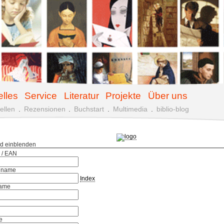
elles
Service
Literatur
Projekte
Über uns
ellen
.
Rezensionen
.
Buchstart
.
Multimedia
.
biblio-blog
ld einblenden
 / EAN
hname
Index
ame
e