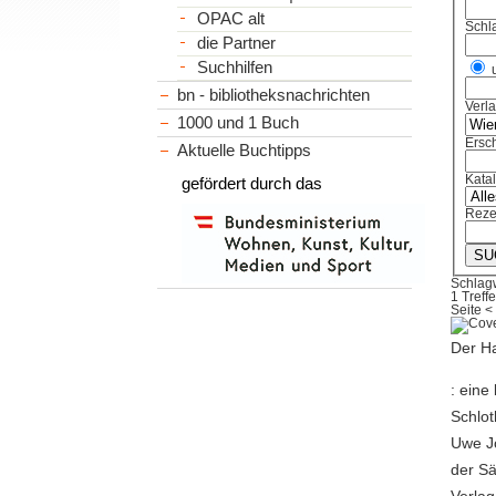
OPAC alt
Schl
die Partner
Suchhilfen
bn - bibliotheksnachrichten
Verl
1000 und 1 Buch
Ersch
Aktuelle Buchtipps
Kata
gefördert durch das
Reze
Schlag
1 Treffe
Seite
<
Der Ha
: ein
Schlo
Uwe Jo
der Sä