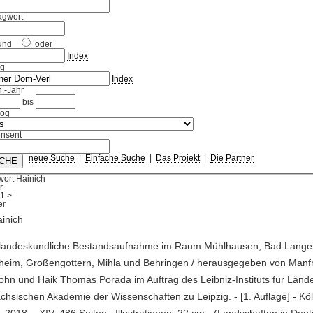
agwort
und
oder
Index
ag
Index
.-Jahr
bis
log
nsent
neue Suche
|
Einfache Suche
|
Das Projekt
|
Die Partner
wort Hainich
r
1
>
inich
e landeskundliche Bestandsaufnahme im Raum Mühlhausen, Bad Lange
theim, Großengottern, Mihla und Behringen / herausgegeben von Man
hn und Haik Thomas Porada im Auftrag des Leibniz-Instituts für Län
chsischen Akademie der Wissenschaften zu Leipzig. - [1. Auflage] - Köl