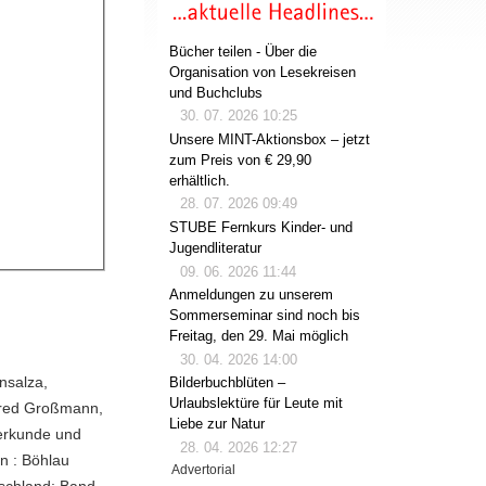
Bücher teilen - Über die
Organisation von Lesekreisen
und Buchclubs
30. 07. 2026 10:25
Unsere MINT-Aktionsbox – jetzt
zum Preis von € 29,90
erhältlich.
28. 07. 2026 09:49
STUBE Fernkurs Kinder- und
Jugendliteratur
09. 06. 2026 11:44
Anmeldungen zu unserem
Sommerseminar sind noch bis
Freitag, den 29. Mai möglich
30. 04. 2026 14:00
nsalza,
Bilderbuchblüten –
Urlaubslektüre für Leute mit
fred Großmann,
Liebe zur Natur
derkunde und
28. 04. 2026 12:27
n : Böhlau
Advertorial