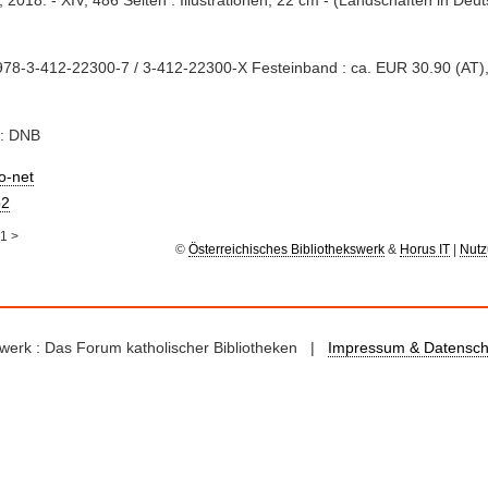
, 2018. - XIV, 486 Seiten : Illustrationen; 22 cm - (Landschaften in De
78-3-412-22300-7 / 3-412-22300-X Festeinband : ca. EUR 30.90 (AT)
e: DNB
io-net
2
1
>
©
Österreichisches Bibliothekswerk
&
Horus IT
|
Nutz
kswerk : Das Forum katholischer Bibliotheken |
Impressum & Datensch