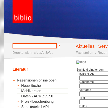
Aktuelles
Serv
aA
aA
Druckansicht
.
Fachstellen
.
Rezen
aA
Literatur
Suchfeld einblenden
ISBN / EAN
Rezensionen online open
Nachname
Neue Suche
Vorname
Mobilversion
Daten ZACK Z39.50
Titel
Projektbeschreibung
Reihe
Schnittstelle | API