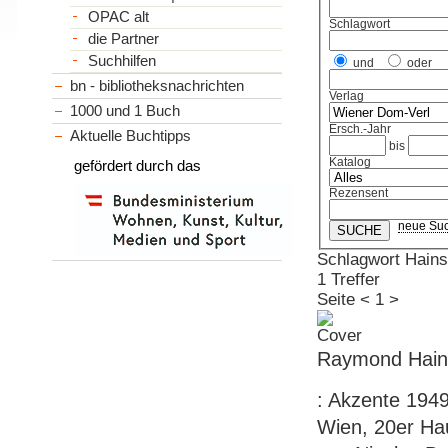
OPAC alt
Schlagwort
die Partner
Suchhilfen
und
oder
bn - bibliotheksnachrichten
Verlag
1000 und 1 Buch
Ersch.-Jahr
Aktuelle Buchtipps
bis
Katalog
gefördert durch das
Rezensent
neue Su
Schlagwort Hain
1 Treffer
Seite
<
1
>
Raymond Hain
: Akzente 194
Wien, 20er Hau