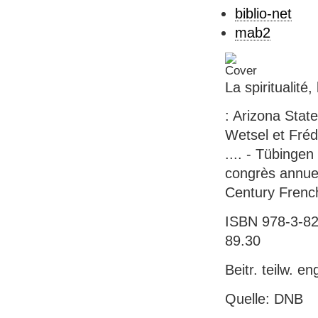
biblio-net
mab2
La spiritualité,
: Arizona Stat
Wetsel et Fréd
.... - Tübingen 
congrès annuel
Century French
ISBN 978-3-823
89.30
Beitr. teilw. en
Quelle: DNB