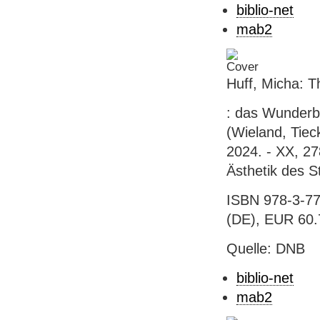
biblio-net
mab2
Huff, Micha: T
: das Wunderb
(Wieland, Tieck
2024. - XX, 278
Ästhetik des S
ISBN 978-3-77
(DE), EUR 60.
Quelle: DNB
biblio-net
mab2