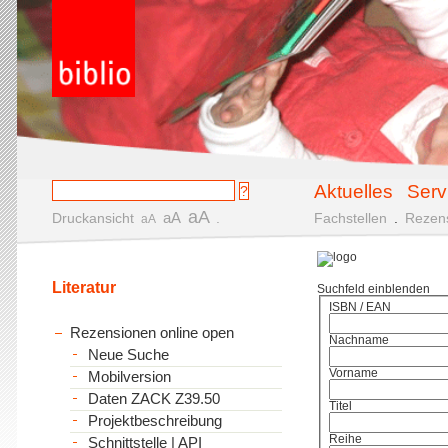
Aktuelles
Serv
aA
aA
Druckansicht
.
Fachstellen
.
Rezen
aA
Literatur
Suchfeld einblenden
ISBN / EAN
Rezensionen online open
Nachname
Neue Suche
Vorname
Mobilversion
Daten ZACK Z39.50
Titel
Projektbeschreibung
Reihe
Schnittstelle | API