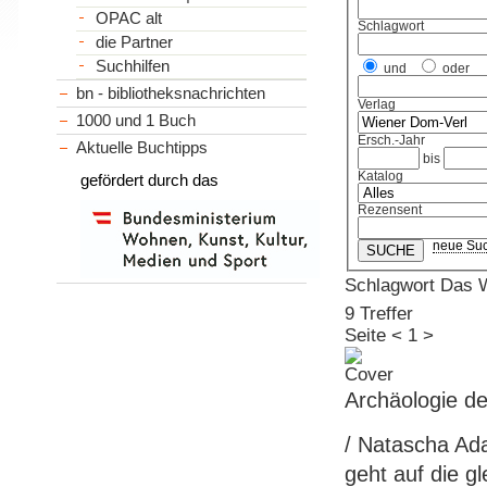
OPAC alt
Schlagwort
die Partner
Suchhilfen
und
oder
bn - bibliotheksnachrichten
Verlag
1000 und 1 Buch
Ersch.-Jahr
Aktuelle Buchtipps
bis
Katalog
gefördert durch das
Rezensent
neue Su
Schlagwort Das
9 Treffer
Seite
<
1
>
Archäologie de
/ Natascha Ada
geht auf die 