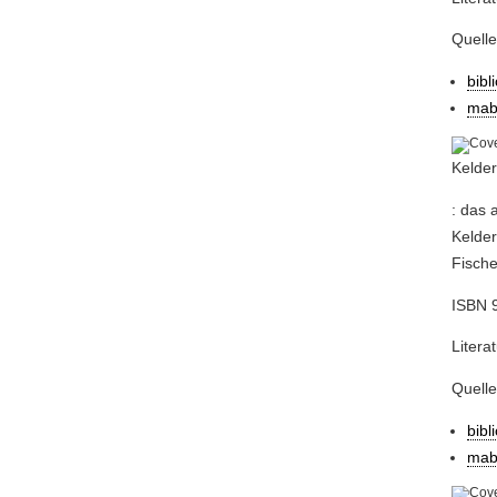
Quell
bibl
mab
Kelder
: das 
Kelder
Fische
ISBN 9
Litera
Quell
bibl
mab