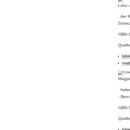
Lanz, 
: der 
Scherz
ISBN 9
Quell
bibl
mab
Magyar
: heil
- Bern 
ISBN 9
Quell
bibl