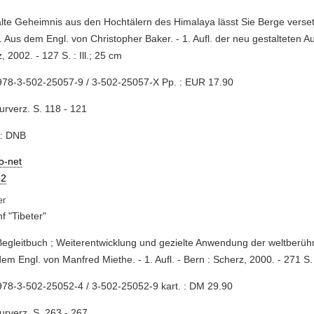
alte Geheimnis aus den Hochtälern des Himalaya lässt Sie Berge verset
. Aus dem Engl. von Christopher Baker. - 1. Aufl. der neu gestalteten Au
, 2002. - 127 S. : Ill.; 25 cm
978-3-502-25057-9 / 3-502-25057-X Pp. : EUR 17.90
turverz. S. 118 - 121
e: DNB
io-net
2
nf "Tibeter"
Begleitbuch ; Weiterentwicklung und gezielte Anwendung der weltber
dem Engl. von Manfred Miethe. - 1. Aufl. - Bern : Scherz, 2000. - 271 S. :
78-3-502-25052-4 / 3-502-25052-9 kart. : DM 29.90
turverz. S. 263 - 267