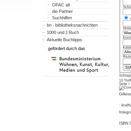
OPAC alt
Schl
die Partner
Suchhilfen
bn - bibliotheksnachrichten
Verl
1000 und 1 Buch
Ersch
Aktuelle Buchtipps
Kata
gefördert durch das
Reze
Schlagw
10 Tref
Seite
<
Gilles
: kraf
Integra
ISBN 9