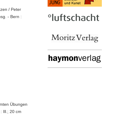
zen / Peter
sg. - Bern :
ühmten Übungen
 Ill.; 20 cm