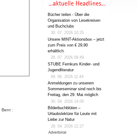
Bücher teilen - Über die
Organisation von Lesekreisen
und Buchclubs
30. 07. 2026 10:25
Unsere MINT-Aktionsbox – jetzt
zum Preis von € 29,90
erhältlich.
28. 07. 2026 09:49
STUBE Fernkurs Kinder- und
Jugendliteratur
09. 06. 2026 11:44
Anmeldungen zu unserem
Sommerseminar sind noch bis
Freitag, den 29. Mai möglich
30. 04. 2026 14:00
Bilderbuchblüten –
- Bern :
Urlaubslektüre für Leute mit
Liebe zur Natur
28. 04. 2026 12:27
Advertorial