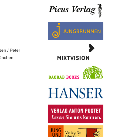
zen / Peter
ünchen :