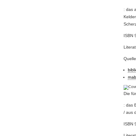
: das 
Kelder
Scherz
ISBN 
Litera
Quell
bibl
mab
Die fü
: das 
/ aus 
ISBN 9
Litera