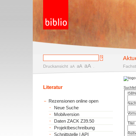
Aktu
aA
aA
Druckansicht
.
Fachst
aA
Literatur
Suchfe
ISBN
Rezensionen online open
Nac
Neue Suche
Vorn
Mobilversion
Daten ZACK Z39.50
Titel
Projektbeschreibung
Reih
Schnittstelle | API