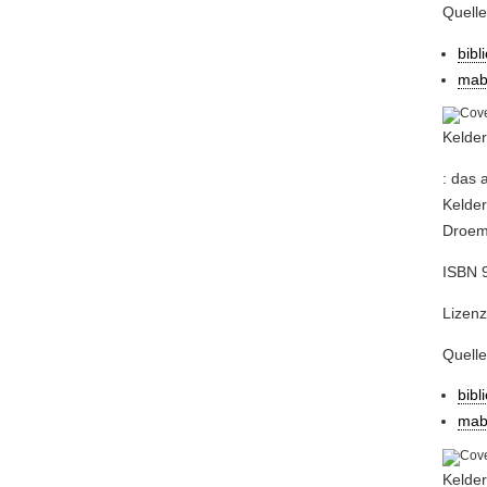
Quell
bibl
mab
Kelder
: das 
Kelder
Droeme
ISBN 9
Lizenz
Quell
bibl
mab
Kelder