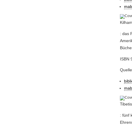
mab
Kilham
: das 
Amerik
Bücher
ISBN 9
Quell
bibl
mab
Tibeti
: fünf
Ehrens