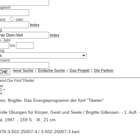
agwort
und
oder
Index
ag
Index
.-Jahr
bis
log
nsent
neue Suche
|
Einfache Suche
|
Das Projekt
|
Die Partner
ort Die Fünf Tibeter
fer
1
>
sen, Brigitte: Das Energieprogramm der fünf "Tibeter"
tvolle Übungen für Körper, Geist und Seele / Brigitte Gillessen. - 1. Aufl. 
l, 1997. - 159 S. : Ill.; 21 cm
78-3-502-25007-4 / 3-502-25007-3 kart.