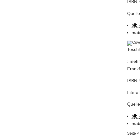
ISBN 9
Quell
bibl
mab
Teschk
: mehr
Frankf
ISBN 
Litera
Quell
bibl
mab
Seite
<