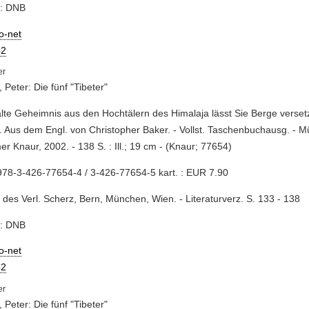
e: DNB
io-net
2
, Peter: Die fünf "Tibeter"
alte Geheimnis aus den Hochtälern des Himalaja lässt Sie Berge verset
. Aus dem Engl. von Christopher Baker. - Vollst. Taschenbuchausg. - M
r Knaur, 2002. - 138 S. : Ill.; 19 cm - (Knaur; 77654)
78-3-426-77654-4 / 3-426-77654-5 kart. : EUR 7.90
 des Verl. Scherz, Bern, München, Wien. - Literaturverz. S. 133 - 138
e: DNB
io-net
2
, Peter: Die fünf "Tibeter"