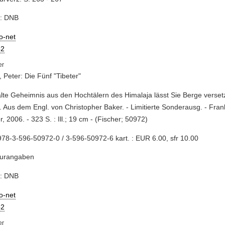
e: DNB
io-net
2
, Peter: Die Fünf "Tibeter"
alte Geheimnis aus den Hochtälern des Himalaja lässt Sie Berge verset
. Aus dem Engl. von Christopher Baker. - Limitierte Sonderausg. - Fran
r, 2006. - 323 S. : Ill.; 19 cm - (Fischer; 50972)
78-3-596-50972-0 / 3-596-50972-6 kart. : EUR 6.00, sfr 10.00
turangaben
e: DNB
io-net
2