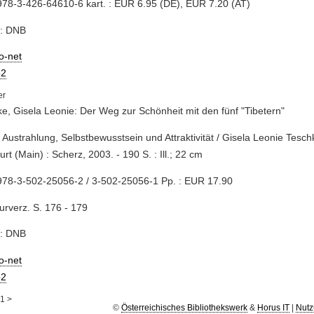
78-3-426-64610-6 kart. : EUR 6.95 (DE), EUR 7.20 (AT)
e: DNB
io-net
2
e, Gisela Leonie: Der Weg zur Schönheit mit den fünf "Tibetern"
 Austrahlung, Selbstbewusstsein und Attraktivität / Gisela Leonie Teschke
urt (Main) : Scherz, 2003. - 190 S. : Ill.; 22 cm
978-3-502-25056-2 / 3-502-25056-1 Pp. : EUR 17.90
turverz. S. 176 - 179
e: DNB
io-net
2
1
>
©
Österreichisches Bibliothekswerk
&
Horus IT
|
Nutz