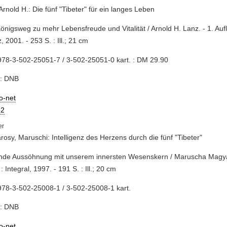
Arnold H.: Die fünf "Tibeter" für ein langes Leben
Königsweg zu mehr Lebensfreude und Vitalität / Arnold H. Lanz. - 1. Aufl.
, 2001. - 253 S. : Ill.; 21 cm
78-3-502-25051-7 / 3-502-25051-0 kart. : DM 29.90
e: DNB
io-net
2
osy, Maruschi: Intelligenz des Herzens durch die fünf "Tibeter"
ende Aussöhnung mit unserem innersten Wesenskern / Maruscha Magyaro
: Integral, 1997. - 191 S. : Ill.; 20 cm
78-3-502-25008-1 / 3-502-25008-1 kart.
e: DNB
io-net