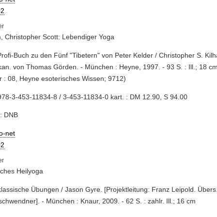
2
, Christopher Scott: Lebendiger Yoga
Profi-Buch zu den Fünf "Tibetern" von Peter Kelder / Christopher S. Ki
an. von Thomas Görden. - München : Heyne, 1997. - 93 S. : Ill.; 18 c
 : 08, Heyne esoterisches Wissen; 9712)
78-3-453-11834-8 / 3-453-11834-0 kart. : DM 12.90, S 94.00
e: DNB
io-net
2
sches Heilyoga
 klassische Übungen / Jason Gyre. [Projektleitung: Franz Leipold. Übers
chwendner]. - München : Knaur, 2009. - 62 S. : zahlr. Ill.; 16 cm