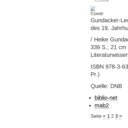
Gundacker-Lew
des 19. Jahrh
/ Heike Gundac
339 S.; 21 cm -
Literaturwisse
ISBN 978-3-631
Pr.)
Quelle: DNB
biblio-net
mab2
Seite
<
1
2
3
>