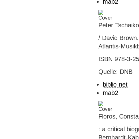
mab2
Peter Tschaiko
/ David Brown.
Atlantis-Musikb
ISBN 978-3-25
Quelle: DNB
biblio-net
mab2
Floros, Consta
: a critical bi
Bernhardt-Kabi