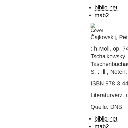
biblio-net
mab2
Čajkovskij, Pëtr
: h-Moll, op. 74
Tschaikowsky. 
Taschenbuchau
S. : Ill., Not
ISBN 978-3-44
Literaturverz. 
Quelle: DNB
biblio-net
mab2