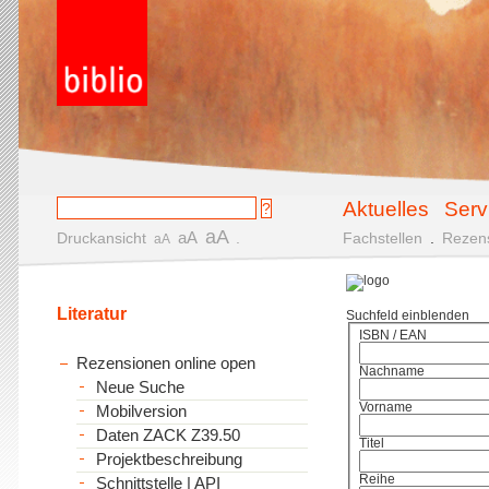
Aktuelles
Serv
aA
aA
Druckansicht
.
Fachstellen
.
Rezen
aA
Literatur
Suchfeld einblenden
ISBN / EAN
Rezensionen online open
Nachname
Neue Suche
Vorname
Mobilversion
Daten ZACK Z39.50
Titel
Projektbeschreibung
Reihe
Schnittstelle | API