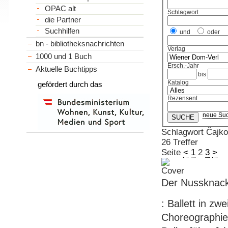
OPAC alt
Schlagwort
die Partner
Suchhilfen
und
oder
bn - bibliotheksnachrichten
Verlag
1000 und 1 Buch
Ersch.-Jahr
Aktuelle Buchtipps
bis
Katalog
gefördert durch das
Rezensent
neue Su
Schlagwort Čajkovs
26 Treffer
Seite
<
1
2
3
>
Der Nussknac
: Ballett in zw
Choreographie 