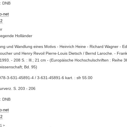
e: DNB
io-net
2
iegende Holländer
ung und Wandlung eines Motivs - Heinrich Heine - Richard Wagner - Edw
oucher und Henry Revoil Pierre-Louis Dietsch / Bernd Laroche. - Frank
1993. - 208 S. : Ill.; 21 cm - (Europäische Hochschulschriften : Reihe 3
issenschaft; Bd. 95)
78-3-631-45891-4 / 3-631-45891-6 kart. : sfr 55.00
turverz. S. 203 - 206
e: DNB
io-net
2
1
>