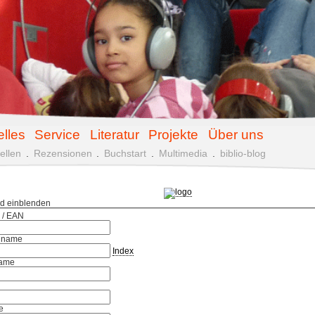
elles
Service
Literatur
Projekte
Über uns
ellen
.
Rezensionen
.
Buchstart
.
Multimedia
.
biblio-blog
ld einblenden
 / EAN
hname
Index
ame
e