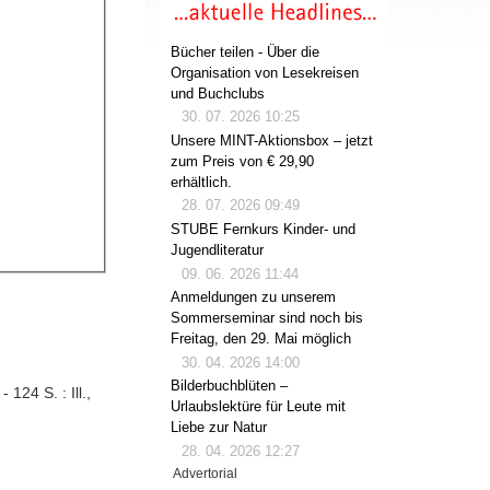
Bücher teilen - Über die
Organisation von Lesekreisen
und Buchclubs
30. 07. 2026 10:25
Unsere MINT-Aktionsbox – jetzt
zum Preis von € 29,90
erhältlich.
28. 07. 2026 09:49
STUBE Fernkurs Kinder- und
Jugendliteratur
09. 06. 2026 11:44
Anmeldungen zu unserem
Sommerseminar sind noch bis
Freitag, den 29. Mai möglich
30. 04. 2026 14:00
Bilderbuchblüten –
 124 S. : Ill.,
Urlaubslektüre für Leute mit
Liebe zur Natur
28. 04. 2026 12:27
Advertorial