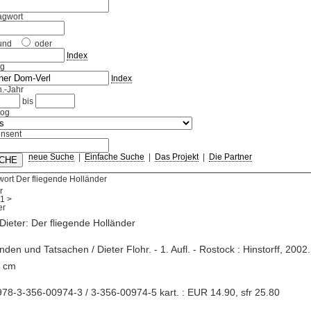
agwort
und
oder
Index
ag
Index
.-Jahr
bis
log
nsent
neue Suche
|
Einfache Suche
|
Das Projekt
|
Die Partner
ort Der fliegende Holländer
r
1
>
 Dieter: Der fliegende Holländer
nden und Tatsachen / Dieter Flohr. - 1. Aufl. - Rostock : Hinstorff, 2002. -
2 cm
78-3-356-00974-3 / 3-356-00974-5 kart. : EUR 14.90, sfr 25.80