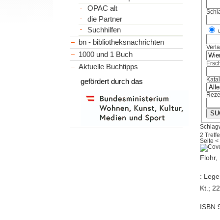
OPAC alt
Schl
die Partner
Suchhilfen
bn - bibliotheksnachrichten
Verl
1000 und 1 Buch
Ersch
Aktuelle Buchtipps
Kata
gefördert durch das
Reze
Schlagw
2 Treffe
Seite
<
Flohr,
: Lege
Kt.; 2
ISBN 9