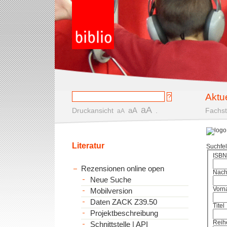
Aktu
aA
aA
Druckansicht
.
Fachst
aA
Literatur
Suchfe
ISBN
Rezensionen online open
Nac
Neue Suche
Vorn
Mobilversion
Daten ZACK Z39.50
Titel
Projektbeschreibung
Reih
Schnittstelle | API