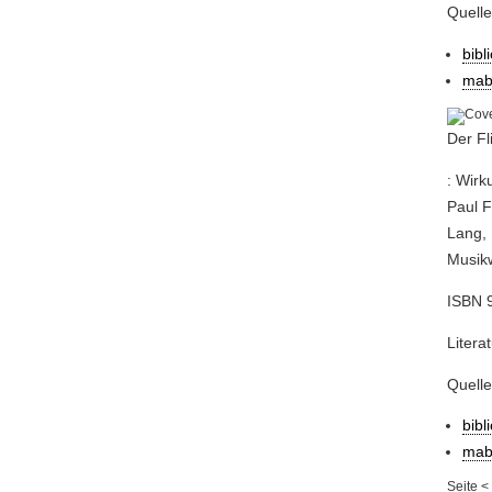
Quell
bibl
mab
Der Fl
: Wirk
Paul F
Lang, 
Musikw
ISBN 9
Litera
Quell
bibl
mab
Seite
<