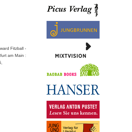
ard Fitzball -
furt am Main :
6,