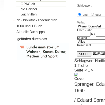
OPAC alt
Schlagwort
die Partner
Suchhilfen
und
oder
bn - bibliotheksnachrichten
Verlag
1000 und 1 Buch
Ersch.-Jahr
Aktuelle Buchtipps
bis
Katalog
gefördert durch das
Rezensent
neue Su
Schlagwort Hadli
1 Treffer
Seite
<
1
>
Spranger, Edua
1960
/ Eduard Spran