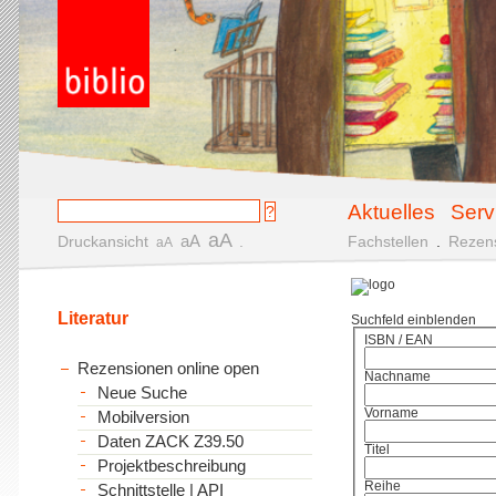
Aktuelles
Serv
aA
aA
Druckansicht
.
Fachstellen
.
Rezen
aA
Literatur
Suchfeld einblenden
ISBN / EAN
Rezensionen online open
Nachname
Neue Suche
Vorname
Mobilversion
Daten ZACK Z39.50
Titel
Projektbeschreibung
Reihe
Schnittstelle | API