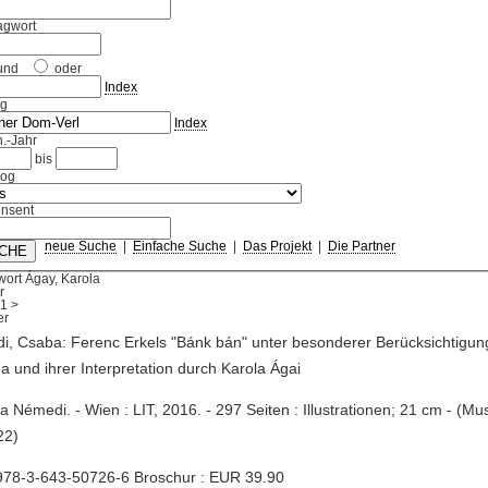
agwort
und
oder
Index
ag
Index
.-Jahr
bis
log
nsent
neue Suche
|
Einfache Suche
|
Das Projekt
|
Die Partner
ort Ágay, Karola
r
1
>
, Csaba: Ferenc Erkels "Bánk bán" unter besonderer Berücksichtigung
a und ihrer Interpretation durch Karola Ágai
a Némedi. - Wien : LIT, 2016. - 297 Seiten : Illustrationen; 21 cm - (Mu
22)
978-3-643-50726-6 Broschur : EUR 39.90