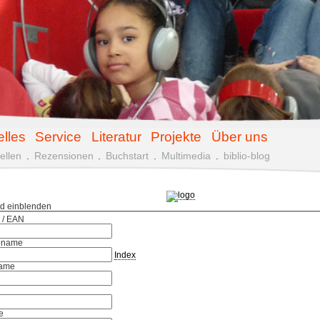
elles
Service
Literatur
Projekte
Über uns
ellen
.
Rezensionen
.
Buchstart
.
Multimedia
.
biblio-blog
ld einblenden
 / EAN
hname
Index
ame
e