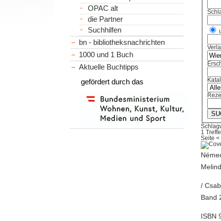
OPAC alt
Schl
die Partner
Suchhilfen
bn - bibliotheksnachrichten
Verl
1000 und 1 Buch
Ersch
Aktuelle Buchtipps
Kata
gefördert durch das
Reze
Schlagw
1 Treffe
Seite
<
Némedi
Melind
/ Csab
Band 
ISBN 