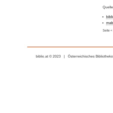
Quell
bibl
mab
Seite
<
biblio.at © 2023 | Österreichisches Bibliothe