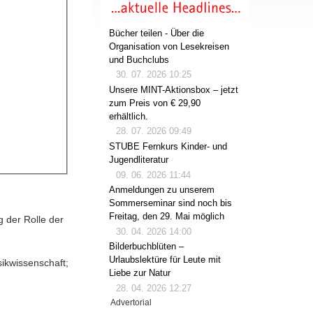
Bücher teilen - Über die
Organisation von Lesekreisen
und Buchclubs
30. 07. 2026 10:25
Unsere MINT-Aktionsbox – jetzt
zum Preis von € 29,90
erhältlich.
28. 07. 2026 09:49
STUBE Fernkurs Kinder- und
Jugendliteratur
09. 06. 2026 11:44
Anmeldungen zu unserem
Sommerseminar sind noch bis
Freitag, den 29. Mai möglich
 der Rolle der
30. 04. 2026 14:00
Bilderbuchblüten –
Urlaubslektüre für Leute mit
sikwissenschaft;
Liebe zur Natur
28. 04. 2026 12:27
Advertorial