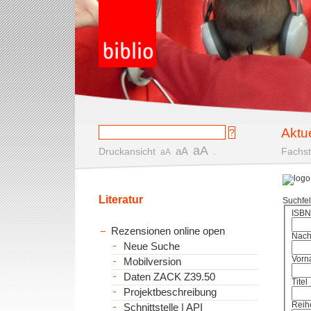
Aktu
aA
aA
Druckansicht
.
Fachst
aA
Literatur
Suchfe
ISBN
Rezensionen online open
Nac
Neue Suche
Vorn
Mobilversion
Daten ZACK Z39.50
Titel
Projektbeschreibung
Reih
Schnittstelle | API