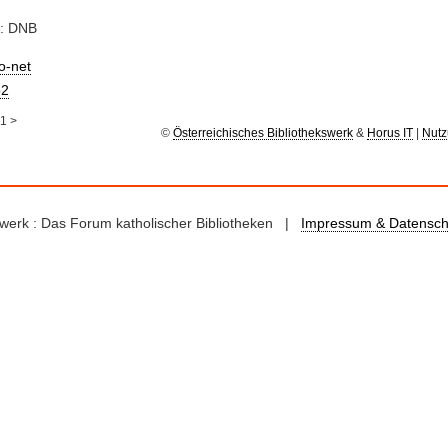
e: DNB
io-net
2
1
>
©
Österreichisches Bibliothekswerk
&
Horus IT
|
Nutz
kswerk : Das Forum katholischer Bibliotheken |
Impressum & Datensch