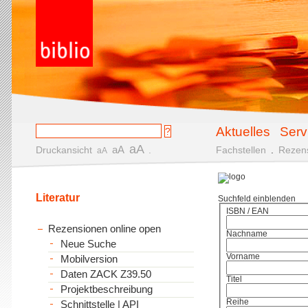
Aktuelles
Serv
aA
aA
Druckansicht
.
Fachstellen
.
Rezen
aA
Literatur
Suchfeld einblenden
ISBN / EAN
Rezensionen online open
Nachname
Neue Suche
Vorname
Mobilversion
Daten ZACK Z39.50
Titel
Projektbeschreibung
Reihe
Schnittstelle | API