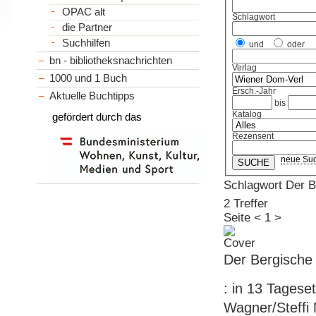
OPAC alt
Schlagwort
die Partner
Suchhilfen
und
oder
bn - bibliotheksnachrichten
Verlag
1000 und 1 Buch
Ersch.-Jahr
Aktuelle Buchtipps
bis
Katalog
gefördert durch das
Rezensent
neue Su
Schlagwort Der
2 Treffer
Seite
<
1
>
Der Bergisch
: in 13 Tagese
Wagner/Steffi 