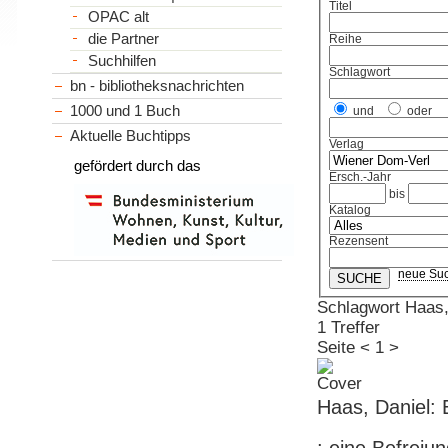
Titel
OPAC alt
die Partner
Reihe
Suchhilfen
Schlagwort
bn - bibliotheksnachrichten
1000 und 1 Buch
und
oder
Aktuelle Buchtipps
Verlag
gefördert durch das
Ersch.-Jahr
bis
Katalog
Rezensent
neue Su
Schlagwort Haas,
1 Treffer
Seite
<
1
>
Haas, Daniel: