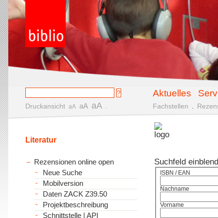
Aktuelles
Serv
aA
aA
Druckansicht
.
Fachstellen
.
Rezen
aA
Literatur
Suchfeld einblen
Rezensionen online open
Neue Suche
ISBN / EAN
Mobilversion
Nachname
Daten ZACK Z39.50
Projektbeschreibung
Vorname
Schnittstelle | API