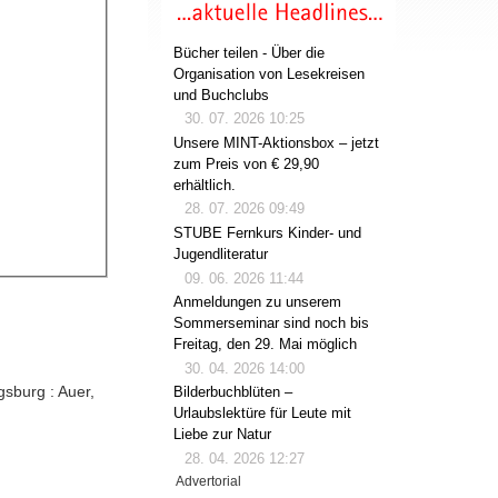
Bücher teilen - Über die
Organisation von Lesekreisen
und Buchclubs
30. 07. 2026 10:25
Unsere MINT-Aktionsbox – jetzt
zum Preis von € 29,90
erhältlich.
28. 07. 2026 09:49
STUBE Fernkurs Kinder- und
Jugendliteratur
09. 06. 2026 11:44
Anmeldungen zu unserem
Sommerseminar sind noch bis
Freitag, den 29. Mai möglich
30. 04. 2026 14:00
gsburg : Auer,
Bilderbuchblüten –
Urlaubslektüre für Leute mit
Liebe zur Natur
28. 04. 2026 12:27
Advertorial