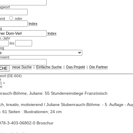
agwort
und
oder
Index
ag
Index
.-Jahr
bis
log
nsent
neue Suche
|
Einfache Suche
|
Das Projekt
|
Die Partner
wort (DE-604)
r
1
>
nrauch-Böhme, Juliane: 55 Stundeneinstiege Französisch
ach, kreativ, motivierend / Juliane Stubenrauch-Böhme. - 5. Auflage - Au
- 61 Seiten : Illustrationen; 24 cm
978-3-403-06802-0 Broschur