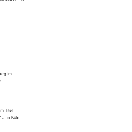
burg im
n.
m Titel
... in Köln