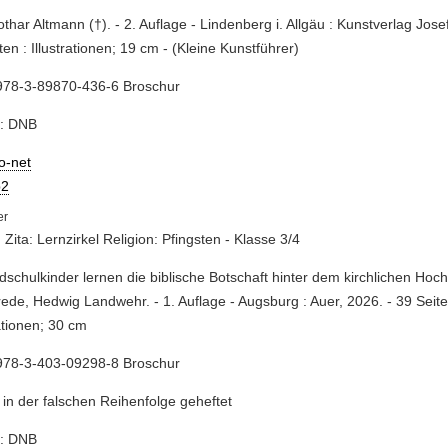
Lothar Altmann (†). - 2. Auflage - Lindenberg i. Allgäu : Kunstverlag Jose
ten : Illustrationen; 19 cm - (Kleine Kunstführer)
978-3-89870-436-6 Broschur
e: DNB
io-net
2
 Zita: Lernzirkel Religion: Pfingsten - Klasse 3/4
dschulkinder lernen die biblische Botschaft hinter dem kirchlichen Hoch
rede, Hedwig Landwehr. - 1. Auflage - Augsburg : Auer, 2026. - 39 Seite
rationen; 30 cm
978-3-403-09298-8 Broschur
 in der falschen Reihenfolge geheftet
e: DNB