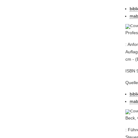
bibl
mab
Profes
: Anfo
Auflag
cm - (
ISBN 
Quell
bibl
mab
Beck, 
: Führ
Steuer