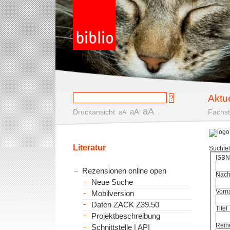
Aktu
aA
aA
Druckansicht
.
Fachst
aA
Literatur
Suchfe
ISBN
Rezensionen online open
Nac
Neue Suche
Vorn
Mobilversion
Daten ZACK Z39.50
Titel
Projektbeschreibung
Reih
Schnittstelle | API