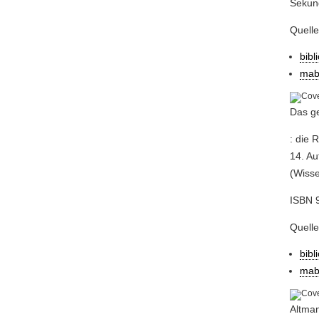
Sekund
Quell
bibl
mab
Das g
: die 
14. Au
(Wisse
ISBN 
Quell
bibl
mab
Altman