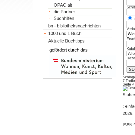
OPAC alt
Schl
die Partner
Suchhilfen
bn - bibliotheksnachrichten
Verl
1000 und 1 Buch
Ersch
Aktuelle Buchtipps
Kata
gefördert durch das
Reze
Schlag
7 Treffe
Seite
<
Stube
: einf
2026. 
ISBN 