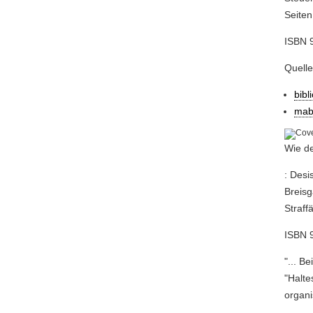
Seiten
ISBN 
Quell
bibl
mab
Wie de
: Desi
Breisg
Straffä
ISBN 
"... B
"Halte
organi