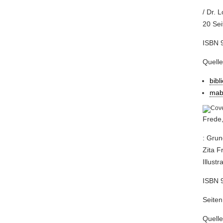
/ Dr. 
20 Sei
ISBN 
Quell
bibl
mab
Frede,
: Grun
Zita F
Illust
ISBN 
Seiten
Quell