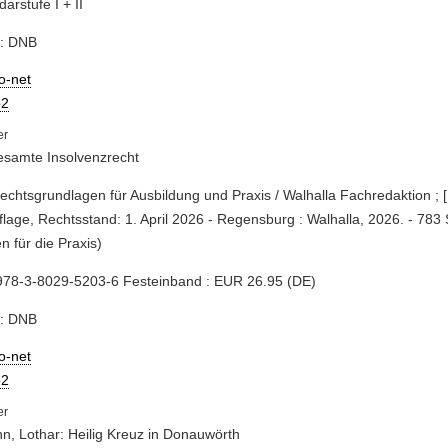
arstufe I + II
e: DNB
io-net
2
esamte Insolvenzrecht
Rechtsgrundlagen für Ausbildung und Praxis / Walhalla Fachredaktion ; [
flage, Rechtsstand: 1. April 2026 - Regensburg : Walhalla, 2026. - 783 
n für die Praxis)
978-3-8029-5203-6 Festeinband : EUR 26.95 (DE)
e: DNB
io-net
2
n, Lothar: Heilig Kreuz in Donauwörth