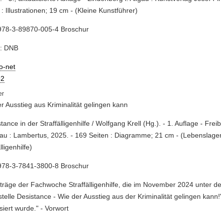
 : Illustrationen; 19 cm - (Kleine Kunstführer)
978-3-89870-005-4 Broschur
e: DNB
io-net
2
r Ausstieg aus Kriminalität gelingen kann
stance in der Straffälligenhilfe / Wolfgang Krell (Hg.). - 1. Auflage - Frei
au : Lambertus, 2025. - 169 Seiten : Diagramme; 21 cm - (Lebenslage
lligenhilfe)
978-3-7841-3800-8 Broschur
eiträge der Fachwoche Straffälligenhilfe, die im November 2024 unter de
stelle Desistance - Wie der Ausstieg aus der Kriminalität gelingen kann!" 
siert wurde." - Vorwort