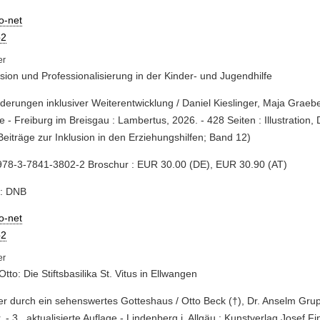
io-net
2
sion und Professionalisierung in der Kinder- und Jugendhilfe
rderungen inklusiver Weiterentwicklung / Daniel Kieslinger, Maja Graeber
e - Freiburg im Breisgau : Lambertus, 2026. - 428 Seiten : Illustration
Beiträge zur Inklusion in den Erziehungshilfen; Band 12)
978-3-7841-3802-2 Broschur : EUR 30.00 (DE), EUR 30.90 (AT)
e: DNB
io-net
2
Otto: Die Stiftsbasilika St. Vitus in Ellwangen
er durch ein sehenswertes Gotteshaus / Otto Beck (†), Dr. Anselm Gru
. - 3., aktualisierte Auflage - Lindenberg i. Allgäu : Kunstverlag Josef Fi