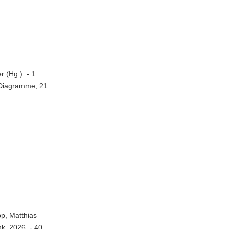
 (Hg.). - 1.
, Diagramme; 21
pp, Matthias
nk, 2026. - 40