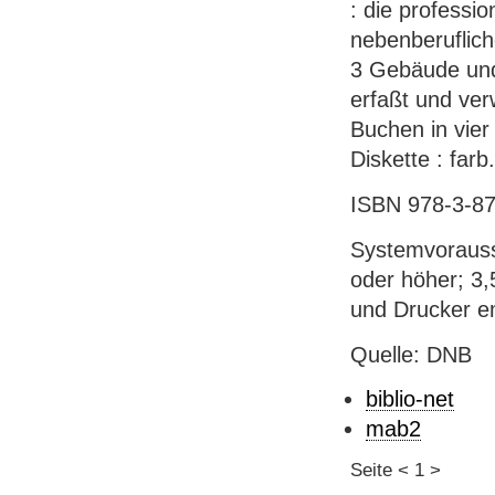
: die professio
nebenberuflich
3 Gebäude un
erfaßt und ver
Buchen in vier
Diskette : farb
ISBN 978-3-876
Systemvorauss
oder höher; 3,
und Drucker em
Quelle: DNB
biblio-net
mab2
Seite
<
1
>