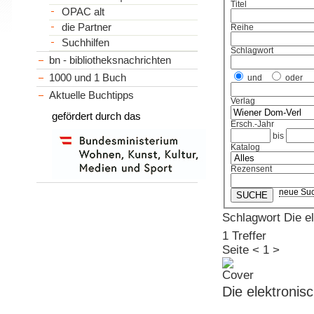
Titel
OPAC alt
die Partner
Reihe
Suchhilfen
Schlagwort
bn - bibliotheksnachrichten
1000 und 1 Buch
und
oder
Aktuelle Buchtipps
Verlag
gefördert durch das
Ersch.-Jahr
bis
Katalog
Rezensent
neue Su
Schlagwort Die 
1 Treffer
Seite
<
1
>
Die elektroni