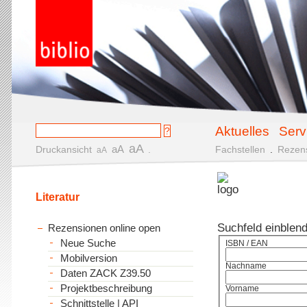
Aktuelles
Serv
aA
aA
Druckansicht
.
Fachstellen
.
Rezen
aA
Literatur
Suchfeld einblen
Rezensionen online open
Neue Suche
ISBN / EAN
Mobilversion
Nachname
Daten ZACK Z39.50
Projektbeschreibung
Vorname
Schnittstelle | API