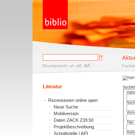
Aktu
aA
aA
Druckansicht
.
Fachst
aA
Literatur
Suchfe
ISBN
Rezensionen online open
Nac
Neue Suche
Vorn
Mobilversion
Daten ZACK Z39.50
Titel
Projektbeschreibung
Reih
Schnittstelle | API