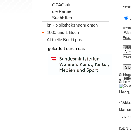
OPAC alt
Schl
die Partner
Suchhilfen
bn - bibliotheksnachrichten
Verl
1000 und 1 Buch
Ersch
Aktuelle Buchtipps
Kata
gefördert durch das
Reze
Schlagw
1 Treffe
Seite
<
Haag, 
: Wide
Neuaus
12619 
ISBN 9