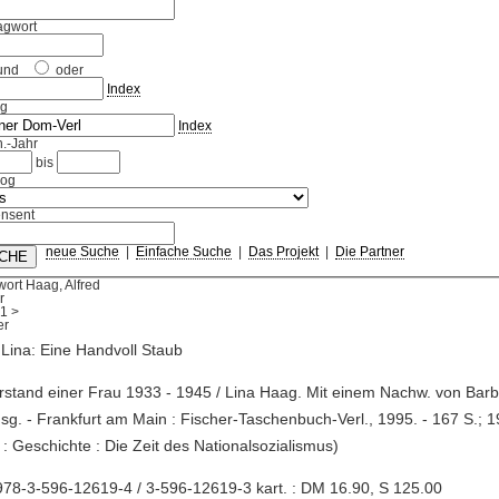
agwort
und
oder
Index
ag
Index
.-Jahr
bis
log
nsent
neue Suche
|
Einfache Suche
|
Das Projekt
|
Die Partner
ort Haag, Alfred
r
1
>
Lina: Eine Handvoll Staub
rstand einer Frau 1933 - 1945 / Lina Haag. Mit einem Nachw. von Barba
g. - Frankfurt am Main : Fischer-Taschenbuch-Verl., 1995. - 167 S.; 1
: Geschichte : Die Zeit des Nationalsozialismus)
78-3-596-12619-4 / 3-596-12619-3 kart. : DM 16.90, S 125.00