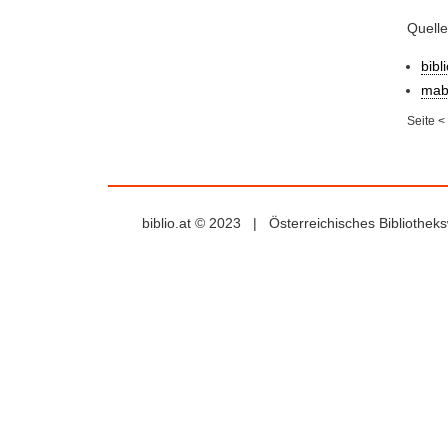
Quell
bibl
mab
Seite
<
biblio.at © 2023 | Österreichisches Bibliothe