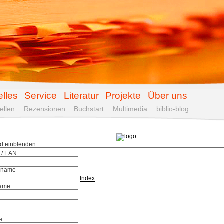
elles
Service
Literatur
Projekte
Über uns
ellen
.
Rezensionen
.
Buchstart
.
Multimedia
.
biblio-blog
ld einblenden
 / EAN
hname
Index
ame
e