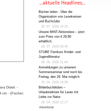
Bücher teilen - Über die
Organisation von Lesekreisen
und Buchclubs
30. 07. 2026 10:25
Unsere MINT-Aktionsbox – jetzt
zum Preis von € 29,90
erhältlich.
28. 07. 2026 09:49
STUBE Fernkurs Kinder- und
Jugendliteratur
09. 06. 2026 11:44
Anmeldungen zu unserem
Sommerseminar sind noch bis
Freitag, den 29. Mai möglich
30. 04. 2026 14:00
ra Distel. -
Bilderbuchblüten –
Urlaubslektüre für Leute mit
9 cm - (Fischer;
Liebe zur Natur
28. 04. 2026 12:27
Advertorial