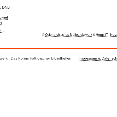
e: DNB
io-net
2
1
>
©
Österreichisches Bibliothekswerk
&
Horus IT
|
Nutz
kswerk : Das Forum katholischer Bibliotheken |
Impressum & Datensch