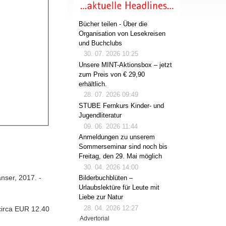
Bücher teilen - Über die
Organisation von Lesekreisen
und Buchclubs
30. 07. 2026 10:25
Unsere MINT-Aktionsbox – jetzt
zum Preis von € 29,90
erhältlich.
28. 07. 2026 09:49
STUBE Fernkurs Kinder- und
Jugendliteratur
09. 06. 2026 11:44
Anmeldungen zu unserem
Sommerseminar sind noch bis
Freitag, den 29. Mai möglich
30. 04. 2026 14:00
nser, 2017. -
Bilderbuchblüten –
Urlaubslektüre für Leute mit
Liebe zur Natur
28. 04. 2026 12:27
circa EUR 12.40
Advertorial