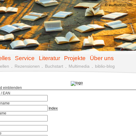
elles
Service
Literatur
Projekte
Über uns
ellen
.
Rezensionen
.
Buchstart
.
Multimedia
.
biblio-blog
ld einblenden
 / EAN
hname
Index
ame
e