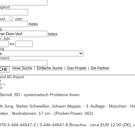
agwort
und
oder
Index
ag
Index
.-Jahr
bis
log
nsent
neue Suche
|
Einfache Suche
|
Das Projekt
|
Die Partner
wort 8D-Report
r
1
>
Berndt: 8D - systematisch Probleme lösen
dt Jung, Stefan Schweißer, Johann Wappis. - 3. Auflage - München : Ha
iten : Illustrationen; 17 cm - (Pocket-Power; 062)
78-3-446-44647-2 / 3-446-44647-8 Broschur : circa EUR 12.00 (DE), 