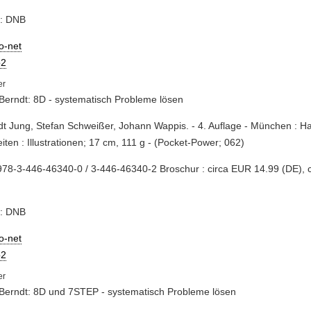
e: DNB
io-net
2
Berndt: 8D - systematisch Probleme lösen
dt Jung, Stefan Schweißer, Johann Wappis. - 4. Auflage - München : Ha
iten : Illustrationen; 17 cm, 111 g - (Pocket-Power; 062)
78-3-446-46340-0 / 3-446-46340-2 Broschur : circa EUR 14.99 (DE), 
e: DNB
io-net
2
Berndt: 8D und 7STEP - systematisch Probleme lösen