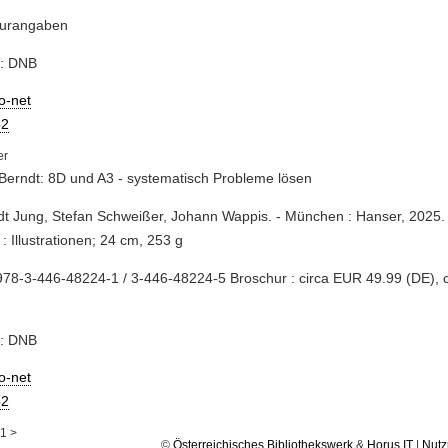
turangaben
e: DNB
io-net
2
Berndt: 8D und A3 - systematisch Probleme lösen
dt Jung, Stefan Schweißer, Johann Wappis. - München : Hanser, 2025. 
 : Illustrationen; 24 cm, 253 g
78-3-446-48224-1 / 3-446-48224-5 Broschur : circa EUR 49.99 (DE), 
e: DNB
io-net
2
1
>
©
Österreichisches Bibliothekswerk
&
Horus IT
|
Nutz