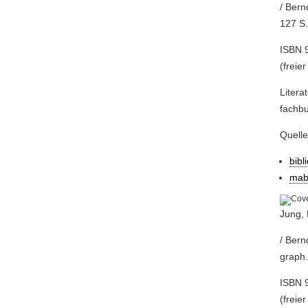
/ Bern
127 S.
ISBN 9
(freier
Litera
fachb
Quell
bibl
mab
Jung, 
/ Bern
graph.
ISBN 9
(freier