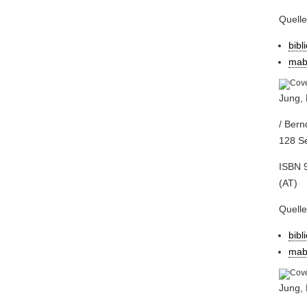
Quell
bibl
mab
Jung, 
/ Bern
128 Se
ISBN 9
(AT)
Quell
bibl
mab
Jung, 