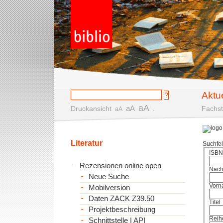
Aktu
aA
aA
Druckansicht
.
Fachst
aA
Literatur
Suchfe
ISBN
Rezensionen online open
Nac
Neue Suche
Vorn
Mobilversion
Daten ZACK Z39.50
Titel
Projektbeschreibung
Reih
Schnittstelle | API