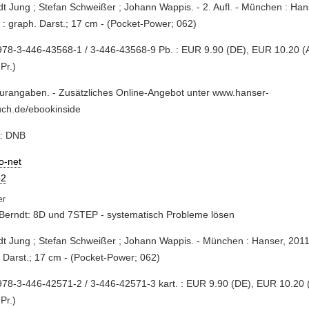
dt Jung ; Stefan Schweißer ; Johann Wappis. - 2. Aufl. - München : Han
 : graph. Darst.; 17 cm - (Pocket-Power; 062)
78-3-446-43568-1 / 3-446-43568-9 Pb. : EUR 9.90 (DE), EUR 10.20 (A
 Pr.)
turangaben. - Zusätzliches Online-Angebot unter www.hanser-
uch.de/ebookinside
e: DNB
io-net
2
Berndt: 8D und 7STEP - systematisch Probleme lösen
dt Jung ; Stefan Schweißer ; Johann Wappis. - München : Hanser, 2011.
 Darst.; 17 cm - (Pocket-Power; 062)
78-3-446-42571-2 / 3-446-42571-3 kart. : EUR 9.90 (DE), EUR 10.20 (
 Pr.)