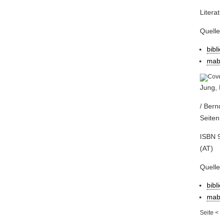
Litera
Quell
bibl
mab
Jung, 
/ Bern
Seiten
ISBN 9
(AT)
Quell
bibl
mab
Seite
<