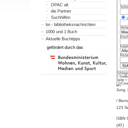
OPAC alt
Schl
die Partner
Suchhilfen
bn - bibliotheksnachrichten
Verl
1000 und 1 Buch
Ersch
Aktuelle Buchtipps
Kata
gefördert durch das
Reze
Schlag
5 Treffe
Seite
<
Jung, 
/ Bern
123 Se
ISBN 9
(AT)