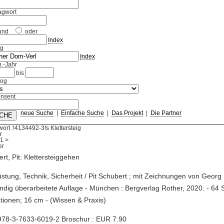
agwort
und
oder
Index
ag
Index
.-Jahr
bis
log
nsent
neue Suche
|
Einfache Suche
|
Das Projekt
|
Die Partner
ort :!4134492-3!s Klettersteig
r
1
>
rt, Pit: Klettersteiggehen
üstung, Technik, Sicherheit / Pit Schubert ; mit Zeichnungen von Georg S
ändig überarbeitete Auflage - München : Bergverlag Rother, 2020. - 64 S
rationen; 16 cm - (Wissen & Praxis)
978-3-7633-6019-2 Broschur : EUR 7.90