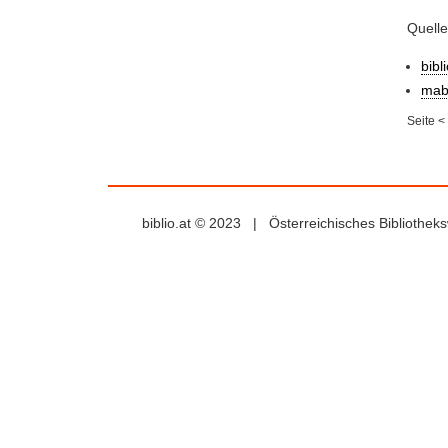
Quell
bibl
mab
Seite
<
biblio.at © 2023 | Österreichisches Bibliothe