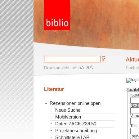
Aktu
aA
aA
Druckansicht
.
Fachst
aA
Literatur
Suchfe
ISBN
Rezensionen online open
Nac
Neue Suche
Vorn
Mobilversion
Daten ZACK Z39.50
Titel
Projektbeschreibung
Reih
Schnittstelle | API