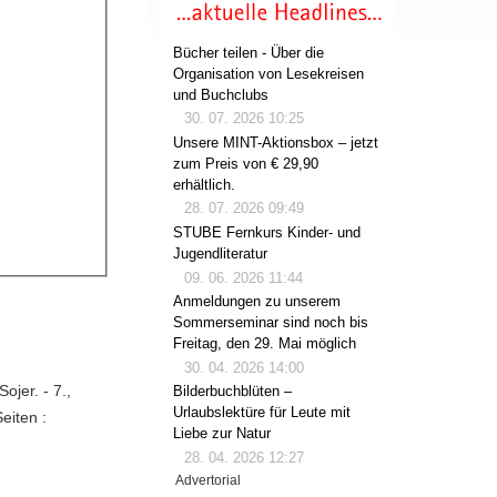
Bücher teilen - Über die
Organisation von Lesekreisen
und Buchclubs
30. 07. 2026 10:25
Unsere MINT-Aktionsbox – jetzt
zum Preis von € 29,90
erhältlich.
28. 07. 2026 09:49
STUBE Fernkurs Kinder- und
Jugendliteratur
09. 06. 2026 11:44
Anmeldungen zu unserem
Sommerseminar sind noch bis
Freitag, den 29. Mai möglich
30. 04. 2026 14:00
ojer. - 7.,
Bilderbuchblüten –
Urlaubslektüre für Leute mit
eiten :
Liebe zur Natur
28. 04. 2026 12:27
Advertorial