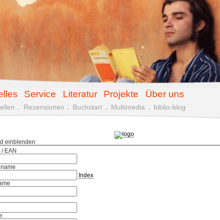
elles
Service
Literatur
Projekte
Über uns
ellen
.
Rezensionen
.
Buchstart
.
Multimedia
.
biblio-blog
ld einblenden
 / EAN
hname
Index
ame
e