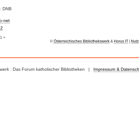
e: DNB
io-net
2
1
>
©
Österreichisches Bibliothekswerk
&
Horus IT
|
Nutz
kswerk : Das Forum katholischer Bibliotheken |
Impressum & Datensch