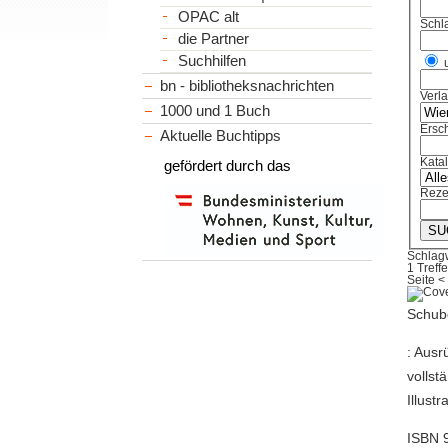
OPAC alt
Schl
die Partner
Suchhilfen
bn - bibliotheksnachrichten
Verl
1000 und 1 Buch
Ersch
Aktuelle Buchtipps
Kata
gefördert durch das
Reze
Schlagw
1 Treffe
Seite
<
Schube
: Ausr
vollst
Illust
ISBN 