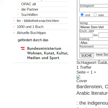
OPAC alt
Schlagwort
die Partner
Suchhilfen
und
oder
bn - bibliotheksnachrichten
Verlag
1000 und 1 Buch
Ersch.-Jahr
Aktuelle Buchtipps
bis
Katalog
gefördert durch das
Rezensent
neue Su
Schlagwort Ǧalā
1 Treffer
Seite
<
1
>
Bardenstein, C
Arabic literatu
: the indigeno