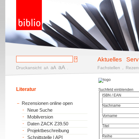
Aktuelles
Serv
aA
aA
Druckansicht
.
Fachstellen
.
Rezen
aA
Literatur
Suchfeld einblenden
ISBN / EAN
Rezensionen online open
Nachname
Neue Suche
Vorname
Mobilversion
Daten ZACK Z39.50
Titel
Projektbeschreibung
Reihe
Schnittstelle | API