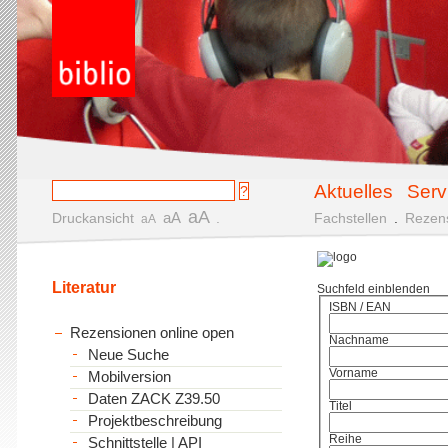
Aktuelles
Serv
aA
aA
Druckansicht
.
Fachstellen
.
Rezen
aA
Literatur
Suchfeld einblenden
ISBN / EAN
Rezensionen online open
Nachname
Neue Suche
Vorname
Mobilversion
Daten ZACK Z39.50
Titel
Projektbeschreibung
Reihe
Schnittstelle | API