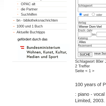
OPAC alt
Schlagwort
die Partner
Suchhilfen
und
oder
bn - bibliotheksnachrichten
Verlag
1000 und 1 Buch
Ersch.-Jahr
Aktuelle Buchtipps
bis
Katalog
gefördert durch das
Rezensent
neue Su
Schlagwort 80er 
2 Treffer
Seite
<
1
>
100 years of P
: piano - voca
Limited, 2003. 