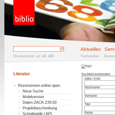
Aktuelles
Serv
aA
aA
Druckansicht
.
Fachstellen
.
Rezen
aA
Literatur
Suchfeld einblenden
ISBN / EAN
Rezensionen online open
Nachname
Neue Suche
Vorname
Mobilversion
Daten ZACK Z39.50
Titel
Projektbeschreibung
Reihe
Schnittstelle | API