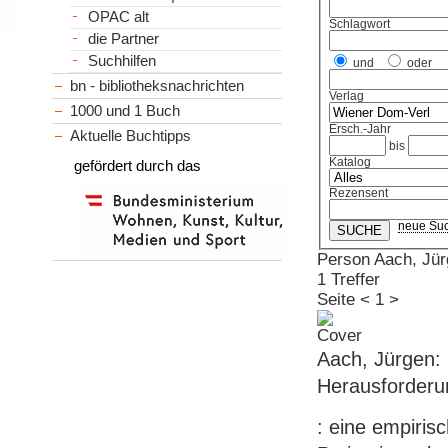
OPAC alt
Schlagwort
die Partner
Suchhilfen
und
oder
bn - bibliotheksnachrichten
Verlag
1000 und 1 Buch
Ersch.-Jahr
Aktuelle Buchtipps
bis
Katalog
gefördert durch das
Rezensent
neue Su
Person Aach, Jü
1 Treffer
Seite
<
1
>
Aach, Jürgen: 
Herausforderu
: eine empiris