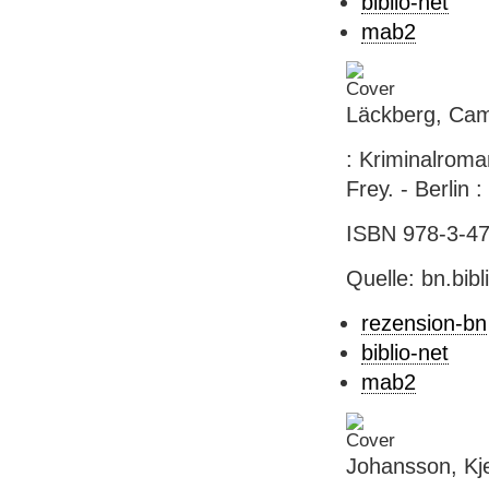
biblio-net
mab2
Läckberg, Cami
: Kriminalroma
Frey. - Berlin :
ISBN 978-3-471
Quelle: bn.bib
rezension-bn
biblio-net
mab2
Johansson, Kje