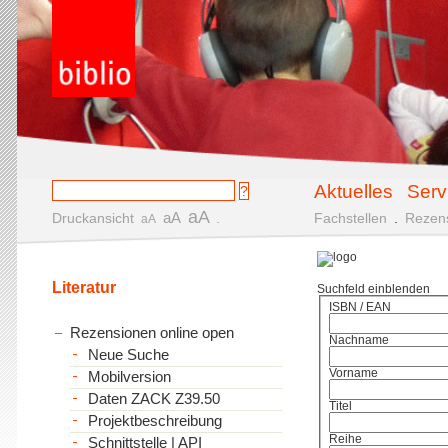
Aktuelles
Serv
aA
aA
Druckansicht
.
Fachstellen
.
Rezen
aA
Literatur
Suchfeld einblenden
ISBN / EAN
Rezensionen online open
Nachname
Neue Suche
Vorname
Mobilversion
Daten ZACK Z39.50
Titel
Projektbeschreibung
Reihe
Schnittstelle | API