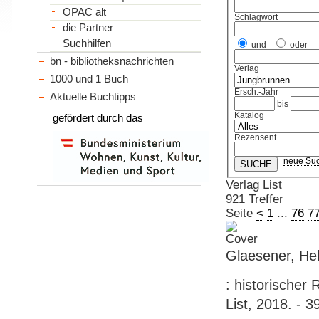
OPAC alt
Schlagwort
die Partner
Suchhilfen
und
oder
bn - bibliotheksnachrichten
Verlag
1000 und 1 Buch
Ersch.-Jahr
Aktuelle Buchtipps
bis
Katalog
gefördert durch das
Rezensent
neue Su
Verlag List
921 Treffer
Seite
<
1
...
76
7
Glaesener, Hel
: historischer 
List, 2018. - 