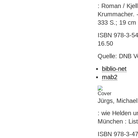
: Roman / Kje
Krummacher. - U
333 S.; 19 cm 
ISBN 978-3-548
16.50
Quelle: DNB V
biblio-net
mab2
Jürgs, Michael
: wie Helden u
München : List,
ISBN 978-3-47