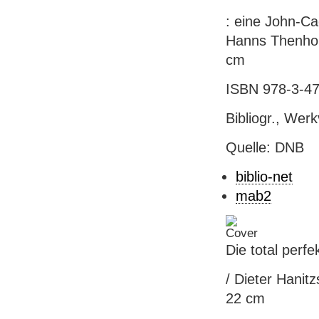
: eine John-Ca
Hanns Thenhors
cm
ISBN 978-3-47
Bibliogr., Wer
Quelle: DNB
biblio-net
mab2
Die total perfe
/ Dieter Hanitz
22 cm