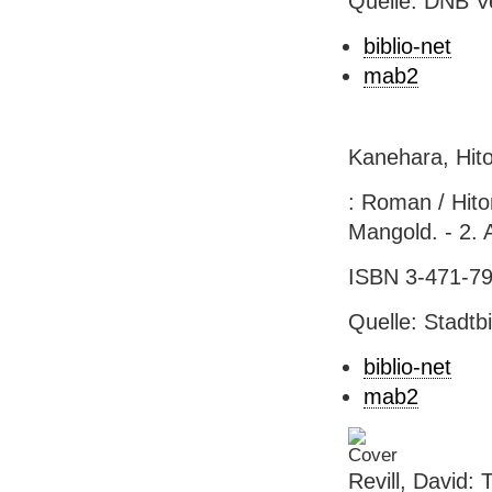
Quelle: DNB V
biblio-net
mab2
Kanehara, Hito
: Roman / Hit
Mangold. - 2. A
ISBN 3-471-79
Quelle: Stadtb
biblio-net
mab2
Revill, David: 