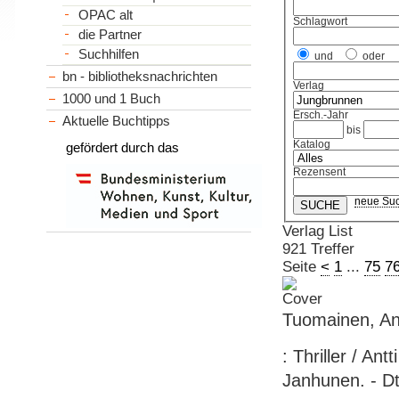
OPAC alt
Schlagwort
die Partner
Suchhilfen
und
oder
bn - bibliotheksnachrichten
Verlag
1000 und 1 Buch
Ersch.-Jahr
Aktuelle Buchtipps
bis
Katalog
gefördert durch das
Rezensent
neue Su
Verlag List
921 Treffer
Seite
<
1
...
75
7
Tuomainen, Ant
: Thriller / A
Janhunen. - Dt.