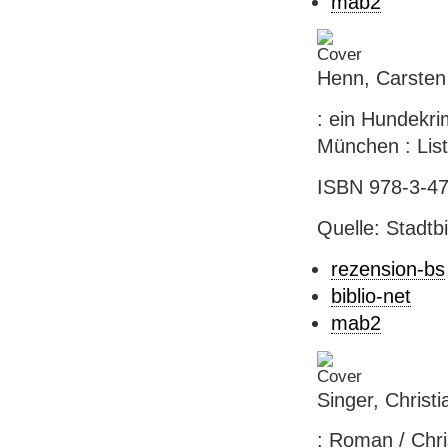
mab2
Henn, Carsten 
: ein Hundekri
München : List
ISBN 978-3-47
Quelle: Stadtb
rezension-bs
biblio-net
mab2
Singer, Christ
: Roman / Chri