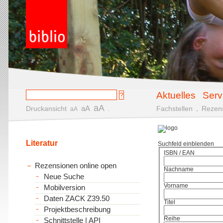
Aktuelles
Serv
aA
aA
Druckansicht
.
Fachstellen
.
Rezen
aA
Literatur
Suchfeld einblenden
ISBN / EAN
Rezensionen online open
Nachname
Neue Suche
Vorname
Mobilversion
Daten ZACK Z39.50
Titel
Projektbeschreibung
Reihe
Schnittstelle | API