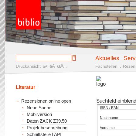
Aktuelles
Serv
aA
aA
Druckansicht
.
Fachstellen
.
Rezen
aA
Literatur
Suchfeld einblen
Rezensionen online open
Neue Suche
ISBN / EAN
Mobilversion
Nachname
Daten ZACK Z39.50
Projektbeschreibung
Vorname
Schnittstelle | API