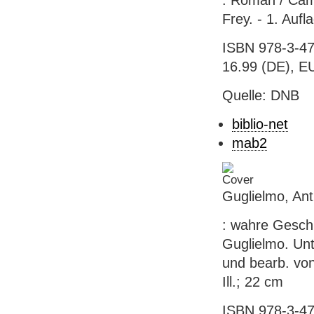
: Roman / Cam
Frey. - 1. Aufl
ISBN 978-3-47
16.99 (DE), EU
Quelle: DNB
biblio-net
mab2
Guglielmo, An
: wahre Geschi
Guglielmo. Unt
und bearb. von
Ill.; 22 cm
ISBN 978-3-47