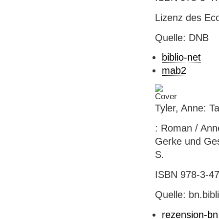
Lizenz des Eco
Quelle: DNB
biblio-net
mab2
Tyler, Anne: T
: Roman / Anne
Gerke und Gesin
S.
ISBN 978-3-471
Quelle: bn.bib
rezension-bn