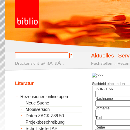
Aktuelles
Serv
aA
aA
Druckansicht
.
Fachstellen
.
Rezen
aA
Literatur
Suchfeld einblenden
ISBN / EAN
Rezensionen online open
Nachname
Neue Suche
Vorname
Mobilversion
Daten ZACK Z39.50
Titel
Projektbeschreibung
Reihe
Schnittstelle | API