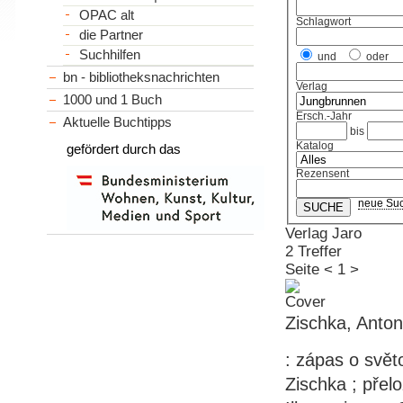
OPAC alt
Schlagwort
die Partner
Suchhilfen
und
oder
bn - bibliotheksnachrichten
Verlag
1000 und 1 Buch
Ersch.-Jahr
Aktuelle Buchtipps
bis
Katalog
gefördert durch das
Rezensent
neue Su
Verlag Jaro
2 Treffer
Seite
<
1
>
Zischka, Anto
: zápas o svět
Zischka ; přelo