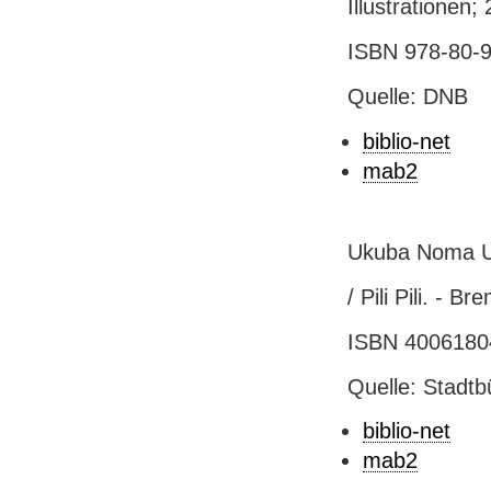
Illustrationen;
ISBN 978-80-9
Quelle: DNB
biblio-net
mab2
Ukuba Noma U
/ Pili Pili. - B
ISBN 40061804
Quelle: Stadtb
biblio-net
mab2