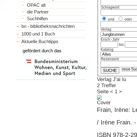
OPAC alt
Schlagwort
die Partner
Suchhilfen
und
oder
bn - bibliotheksnachrichten
Verlag
1000 und 1 Buch
Ersch.-Jahr
Aktuelle Buchtipps
bis
Katalog
gefördert durch das
Rezensent
neue Su
Verlag J'ai lu
2 Treffer
Seite
<
1
>
Frain, Irène: L
/ Irène Frain. -
ISBN 978-2-290