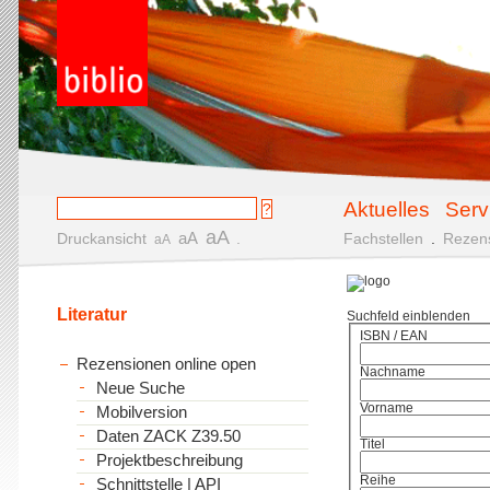
Aktuelles
Serv
aA
aA
Druckansicht
.
Fachstellen
.
Rezen
aA
Literatur
Suchfeld einblenden
ISBN / EAN
Rezensionen online open
Nachname
Neue Suche
Vorname
Mobilversion
Daten ZACK Z39.50
Titel
Projektbeschreibung
Reihe
Schnittstelle | API