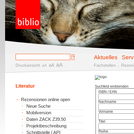
Aktuelles
Serv
aA
aA
Druckansicht
.
Fachstellen
.
Rezen
aA
Literatur
Suchfeld einblenden
ISBN / EAN
Rezensionen online open
Nachname
Neue Suche
Vorname
Mobilversion
Daten ZACK Z39.50
Titel
Projektbeschreibung
Reihe
Schnittstelle | API