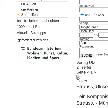
OPAC alt
Schlagwort
die Partner
Suchhilfen
und
oder
bn - bibliotheksnachrichten
Verlag
1000 und 1 Buch
Ersch.-Jahr
Aktuelle Buchtipps
bis
Katalog
gefördert durch das
Rezensent
neue Su
Verlag Utz
2 Treffer
Seite
<
1
>
Strauss, Ulri
: ein Komponi
Strauss. - Münc