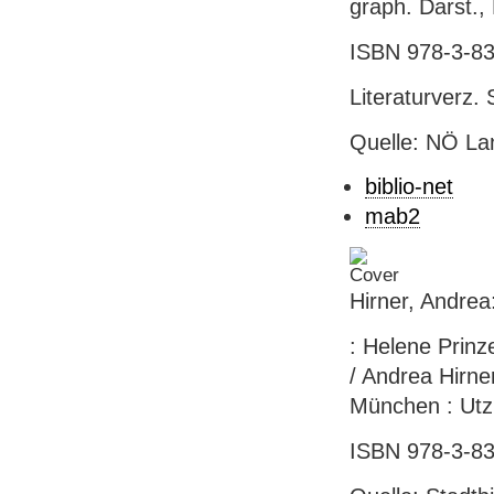
graph. Darst.,
ISBN 978-3-83
Literaturverz.
Quelle: NÖ Lan
biblio-net
mab2
Hirner, Andrea
: Helene Prinz
/ Andrea Hirne
München : Utz, 
ISBN 978-3-83