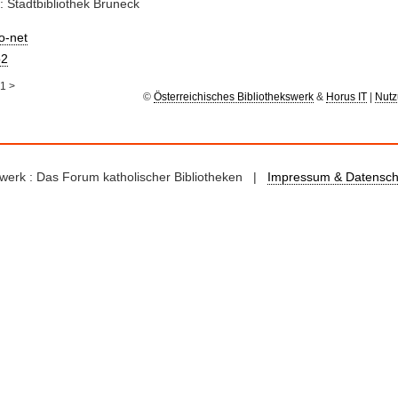
: Stadtbibliothek Bruneck
io-net
2
1
>
©
Österreichisches Bibliothekswerk
&
Horus IT
|
Nutz
kswerk : Das Forum katholischer Bibliotheken |
Impressum & Datensch