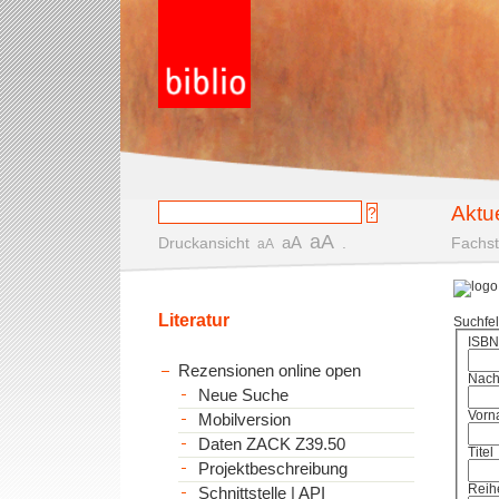
Aktu
aA
aA
Druckansicht
.
Fachst
aA
Literatur
Suchfe
ISBN
Rezensionen online open
Nac
Neue Suche
Vorn
Mobilversion
Daten ZACK Z39.50
Titel
Projektbeschreibung
Reih
Schnittstelle | API