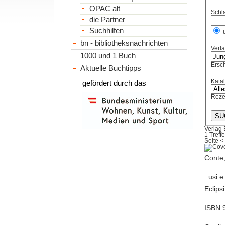
OPAC alt
Schl
die Partner
Suchhilfen
bn - bibliotheksnachrichten
Verl
1000 und 1 Buch
Ersch
Aktuelle Buchtipps
Kata
gefördert durch das
Reze
Verlag 
1 Treffe
Seite
<
Conte,
: usi e
Eclips
ISBN 