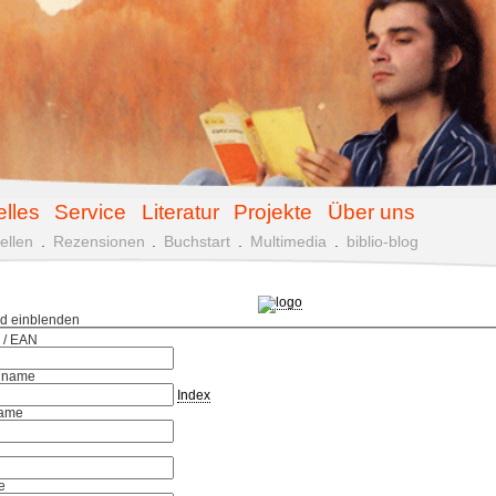
elles
Service
Literatur
Projekte
Über uns
ellen
.
Rezensionen
.
Buchstart
.
Multimedia
.
biblio-blog
ld einblenden
 / EAN
hname
Index
ame
e