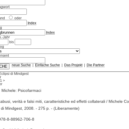
agwort
und
oder
Index
ag
Index
.-Jahr
bis
log
nsent
neue Suche
|
Einfache Suche
|
Das Projekt
|
Die Partner
Eclipsi di Mindgest
r
1
>
 Michele: Psicofarmaci
 abusi, verità e falsi miti, caratteristiche ed effetti collaterali / Michele C
i di Mindgest, 2008. - 275 p. - (Liberamente)
978-8-88962-706-8