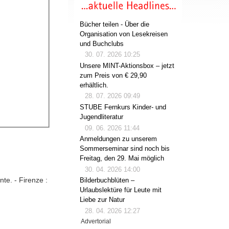
Bücher teilen - Über die
Organisation von Lesekreisen
und Buchclubs
30. 07. 2026 10:25
Unsere MINT-Aktionsbox – jetzt
zum Preis von € 29,90
erhältlich.
28. 07. 2026 09:49
STUBE Fernkurs Kinder- und
Jugendliteratur
09. 06. 2026 11:44
Anmeldungen zu unserem
Sommerseminar sind noch bis
Freitag, den 29. Mai möglich
30. 04. 2026 14:00
onte. - Firenze :
Bilderbuchblüten –
Urlaubslektüre für Leute mit
Liebe zur Natur
28. 04. 2026 12:27
Advertorial